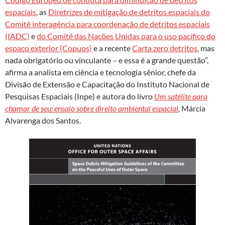
espaciais
, as
Diretrizes de mitigação de detritos espaciais do
Comitê interagência para coordenação de detritos espaciais
(IADC)
e
do Comitê das Nações Unidas para o uso pacífico do
espaço exterior (Copuos)
e a recente
Carta zero detritos
, mas
nada obrigatório ou vinculante – e essa é a grande questão”,
afirma a analista em ciência e tecnologia sênior, chefe da
Divisão de Extensão e Capacitação do Instituto Nacional de
Pesquisas Espaciais (Inpe) e autora do livro
Um satélite para
chamar de seu: ensaio sobre direito ambiental espacial
,
Márcia
Alvarenga dos Santos.