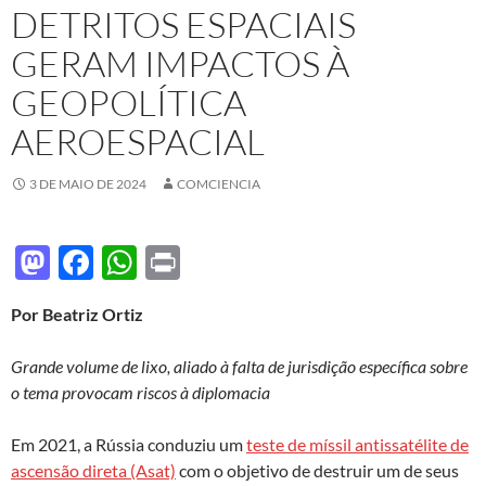
DETRITOS ESPACIAIS
GERAM IMPACTOS À
GEOPOLÍTICA
AEROESPACIAL
3 DE MAIO DE 2024
COMCIENCIA
M
F
W
P
as
ac
h
ri
Por Beatriz Ortiz
to
e
at
nt
d
b
s
Grande volume de lixo, aliado à falta de jurisdição específica sobre
o
o
A
o tema provocam riscos à diplomacia
n
o
p
Em 2021, a Rússia conduziu um
teste de míssil
antissatélite
de
k
p
ascensão direta (Asat)
com o objetivo de destruir um de seus