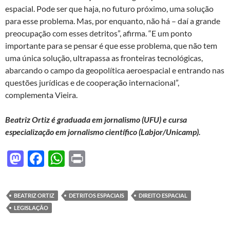
espacial. Pode ser que haja, no futuro próximo, uma solução
para esse problema. Mas, por enquanto, não há – daí a grande
preocupação com esses detritos”, afirma. “E um ponto
importante para se pensar é que esse problema, que não tem
uma única solução, ultrapassa as fronteiras tecnológicas,
abarcando o campo da geopolítica aeroespacial e entrando nas
questões jurídicas e de cooperação internacional”,
complementa Vieira.
Beatriz Ortiz é graduada em jornalismo (UFU) e cursa
especialização em jornalismo científico (Labjor/Unicamp).
M
F
W
P
as
ac
h
ri
to
e
at
nt
BEATRIZ ORTIZ
DETRITOS ESPACIAIS
DIREITO ESPACIAL
d
b
s
LEGISLAÇÃO
o
o
A