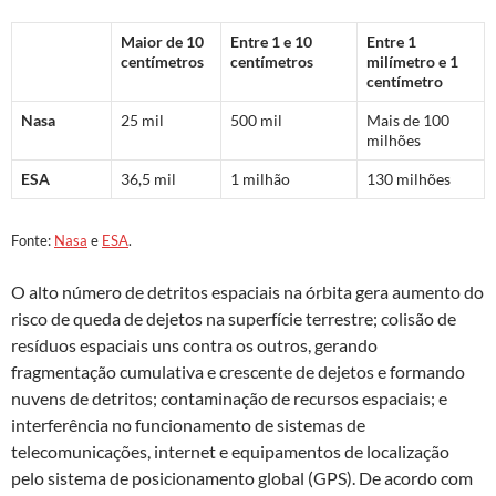
Maior de 10
Entre 1 e 10
Entre 1
centímetros
centímetros
milímetro e 1
centímetro
Nasa
25 mil
500 mil
Mais de 100
milhões
ESA
36,5 mil
1 milhão
130 milhões
Fonte:
Nasa
e
ESA
.
O alto número de detritos espaciais na órbita gera aumento do
risco de queda de dejetos na superfície terrestre; colisão de
resíduos espaciais uns contra os outros, gerando
fragmentação cumulativa e crescente de dejetos e formando
nuvens de detritos; contaminação de recursos espaciais; e
interferência no funcionamento de sistemas de
telecomunicações, internet e equipamentos de localização
pelo sistema de posicionamento global (GPS). De acordo com