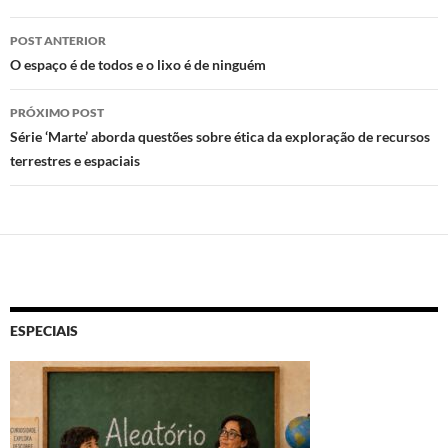
n
o
p
Navegação
POST ANTERIOR
k
p
de
O espaço é de todos e o lixo é de ninguém
posts
PRÓXIMO POST
Série ‘Marte’ aborda questões sobre ética da exploração de recursos
terrestres e espaciais
ESPECIAIS