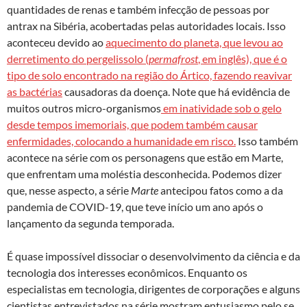
quantidades de renas e também infecção de pessoas por
antrax na Sibéria, acobertadas pelas autoridades locais. Isso
aconteceu devido ao
aquecimento do planeta, que levou ao
derretimento do pergelissolo (
permafrost
, em inglês), que é o
tipo de solo encontrado na região do Ártico, fazendo reavivar
as bactérias
causadoras da doença. Note que há evidência de
muitos outros micro-organismos
em inatividade sob o gelo
desde tempos imemoriais, que podem também causar
enfermidades, colocando a humanidade em risco.
Isso também
acontece na série com os personagens que estão em Marte,
que enfrentam uma moléstia desconhecida. Podemos dizer
que, nesse aspecto, a série
Marte
antecipou fatos como a da
pandemia de COVID-19, que teve início um ano após o
lançamento da segunda temporada.
É quase impossível dissociar o desenvolvimento da ciência e da
tecnologia dos interesses econômicos. Enquanto os
especialistas em tecnologia, dirigentes de corporações e alguns
cientistas entrevistados na série mostram entusiasmo pelo se