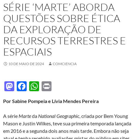
SÉRIE ‘MARTE’ ABORDA
QUESTÕES SOBRE ÉTICA
DA EXPLORAÇÃO DE
RECURSOS TERRESTRES E
ESPACIAIS
10 DE MAIO DE 2024
COMCIENCIA
M
F
W
P
as
ac
h
ri
Por Sabine Pompeia e Lívia Mendes Pereira
to
e
at
nt
d
b
s
A série
Marte
da
National Geographic
, criada por Bem Young
o
o
A
Mason e Justin Wilkes, teve sua primeira temporada lançada
em 2016 e a segunda dois anos mais tarde. Embora não seja
n
o
p
atual e tenha recebido avaliações mistas do público em sites