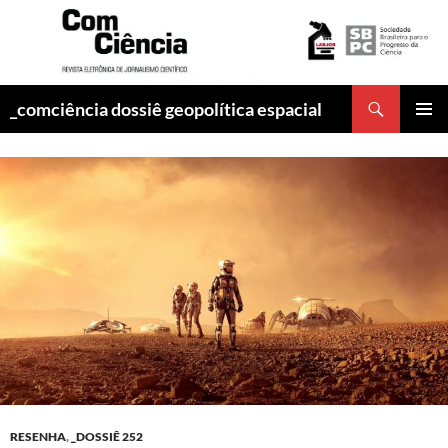
Pesquisar
_comciência dossiê geopolítica espacial
PULAR
MENU
PARA
PRINCI
O
CONTEÚDO
RESENHA
,
_DOSSIÊ 252