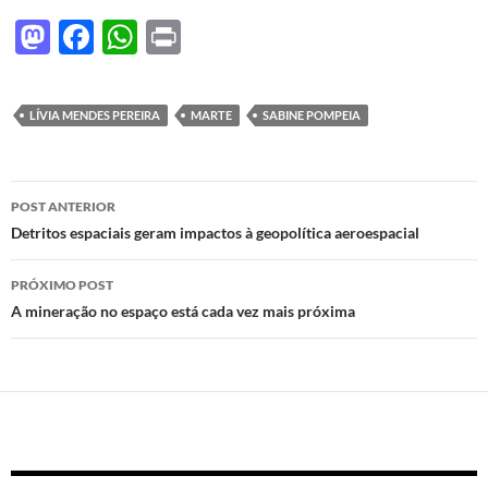
M
F
W
P
as
ac
h
ri
to
e
at
nt
LÍVIA MENDES PEREIRA
MARTE
SABINE POMPEIA
d
b
s
o
o
A
Navegação
n
o
p
POST ANTERIOR
de
Detritos espaciais geram impactos à geopolítica aeroespacial
k
p
posts
PRÓXIMO POST
A mineração no espaço está cada vez mais próxima