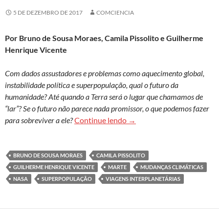
5 DE DEZEMBRO DE 2017
COMCIENCIA
Por
Bruno de Sousa Moraes, Camila Pissolito
e Guilherme
Henrique Vicente
Com dados assustadores e problemas como aquecimento global,
instabilidade política e superpopulação, qual o futuro da
humanidade? Até quando a Terra será o lugar que chamamos de
“lar”? Se o futuro não parece nada promissor, o que podemos fazer
Pensando o amanhã: as alte
para sobreviver a ele?
Continue lendo
→
BRUNO DE SOUSA MORAES
CAMILA PISSOLITO
GUILHERME HENRIQUE VICENTE
MARTE
MUDANÇAS CLIMÁTICAS
NASA
SUPERPOPULAÇÃO
VIAGENS INTERPLANETÁRIAS