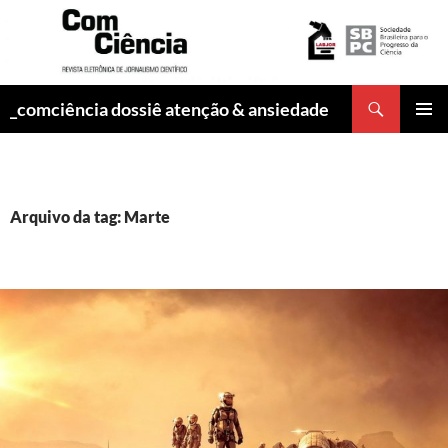
Pesquisar
_comciência dossiê atenção & ansiedade
PULAR
MENU
PARA
PRINCI
O
CONTEÚDO
Arquivo da tag: Marte