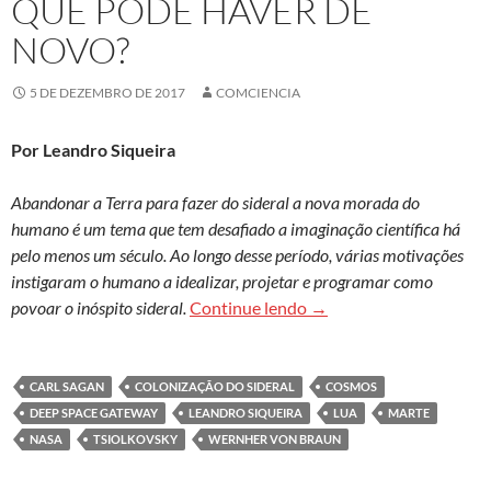
QUE PODE HAVER DE
NOVO?
5 DE DEZEMBRO DE 2017
COMCIENCIA
Por Leandro Siqueira
Abandonar a Terra para fazer do sideral a nova morada do
humano é um tema que tem desafiado a imaginação científica há
pelo menos um século. Ao longo desse período, várias motivações
instigaram o humano a idealizar, projetar e programar como
Idealizações, projetos e
povoar o inóspito sideral.
Continue lendo
→
CARL SAGAN
COLONIZAÇÃO DO SIDERAL
COSMOS
DEEP SPACE GATEWAY
LEANDRO SIQUEIRA
LUA
MARTE
NASA
TSIOLKOVSKY
WERNHER VON BRAUN