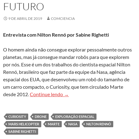
FUTURO
9 DE ABRIL DE 2019
COMCIENCIA
Entrevista com Nilton Rennó por
Sabine Righetti
O homem ainda não consegue explorar pessoalmente outros
planetas, mas já consegue mandar robôs para que explorem
por nós. Esse é um dos trabalhos do cientista espacial Nilton
Rennó, brasileiro que faz parte da equipe da Nasa, agência
espacial dos EUA, que desenvolveu um robô do tamanho de
um carro compacto, o Curiosity, que tem circulado Marte
Robôs espaciais preparam terreno 
desde 2012.
Continue lendo
→
CURIOSITY
DRONE
EXPLORAÇÃO ESPACIAL
MARS HELICOPTER
MARTE
NASA
NILTON RENNÓ
SABINE RIGHETTI