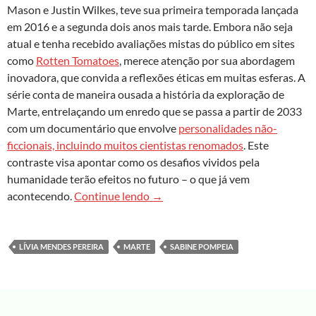
Mason e Justin Wilkes, teve sua primeira temporada lançada
em 2016 e a segunda dois anos mais tarde. Embora não seja
atual e tenha recebido avaliações mistas do público em sites
como
Rotten Tomatoes
, merece atenção por sua abordagem
inovadora, que convida a reflexões éticas em muitas esferas. A
série conta de maneira ousada a história da exploração de
Marte, entrelaçando um enredo que se passa a partir de 2033
com um documentário que envolve
personalidades não-
ficcionais, incluindo muitos cientistas renomados
. Este
contraste visa apontar como os desafios vividos pela
humanidade terão efeitos no futuro – o que já vem
Série ‘Marte’ aborda questões sobr
acontecendo.
Continue lendo
→
LÍVIA MENDES PEREIRA
MARTE
SABINE POMPEIA