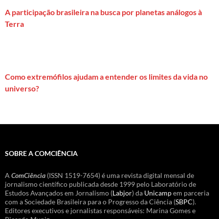
A participação brasileira na busca por planetas análogos à
Terra
Como extremófilos ajudam a entender os limites da vida no
universo?
SOBRE A COMCIÊNCIA
A
ComCiência
(ISSN 1519-7654) é uma revista digital mensal de
jornalismo científico publicada desde 1999 pelo Laboratório de
Estudos Avançados em Jornalismo (
Labjor
) da
Unicamp
em parceria
com a Sociedade Brasileira para o Progresso da Ciência (
SBPC
).
Editores executivos e jornalistas responsáveis: Marina Gomes e