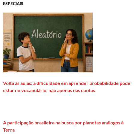
ESPECIAIS
Volta às aulas: a dificuldade em aprender probabilidade pode
estar no vocabulário, não apenas nas contas
A participação brasileira na busca por planetas análogos à
Terra