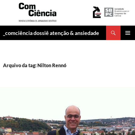
Pesquisar
_comciência dossiê atenção & ansiedade
PULAR
MENU
PARA
PRINCI
O
CONTEÚDO
Arquivo da tag: Nilton Rennó