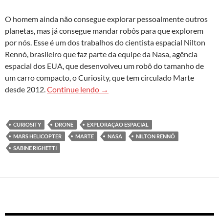
O homem ainda não consegue explorar pessoalmente outros
planetas, mas já consegue mandar robôs para que explorem
por nós. Esse é um dos trabalhos do cientista espacial Nilton
Rennó, brasileiro que faz parte da equipe da Nasa, agência
espacial dos EUA, que desenvolveu um robô do tamanho de
um carro compacto, o Curiosity, que tem circulado Marte
Robôs espaciais preparam terreno 
desde 2012.
Continue lendo
→
CURIOSITY
DRONE
EXPLORAÇÃO ESPACIAL
MARS HELICOPTER
MARTE
NASA
NILTON RENNÓ
SABINE RIGHETTI