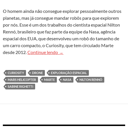
O homem ainda não consegue explorar pessoalmente outros
planetas, mas já consegue mandar robôs para que explorem
por nós. Esse é um dos trabalhos do cientista espacial Nilton
Rennó, brasileiro que faz parte da equipe da Nasa, agência
espacial dos EUA, que desenvolveu um robô do tamanho de
um carro compacto, o Curiosity, que tem circulado Marte
Robôs espaciais preparam terreno 
desde 2012.
Continue lendo
→
CURIOSITY
DRONE
EXPLORAÇÃO ESPACIAL
MARS HELICOPTER
MARTE
NASA
NILTON RENNÓ
SABINE RIGHETTI