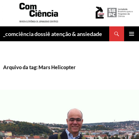
Pesquisar
_comciência dossiê atenção & ansiedade
PULAR
MENU
PARA
PRINCI
O
CONTEÚDO
Arquivo da tag: Mars Helicopter