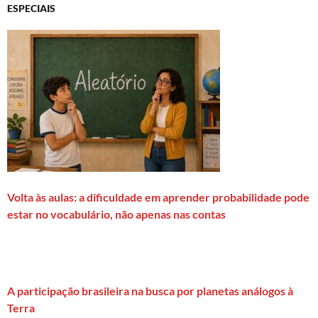
ESPECIAIS
Volta às aulas: a dificuldade em aprender probabilidade pode
estar no vocabulário, não apenas nas contas
A participação brasileira na busca por planetas análogos à
Terra