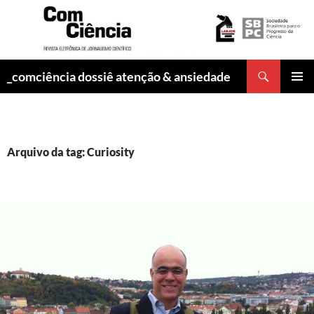
Pesquisar
_comciência dossiê atenção & ansiedade
PULAR
MENU
PARA
PRINCI
O
CONTEÚDO
Arquivo da tag: Curiosity