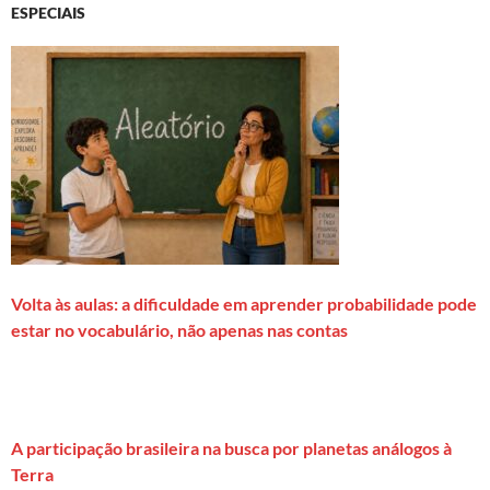
ESPECIAIS
Volta às aulas: a dificuldade em aprender probabilidade pode
estar no vocabulário, não apenas nas contas
A participação brasileira na busca por planetas análogos à
Terra