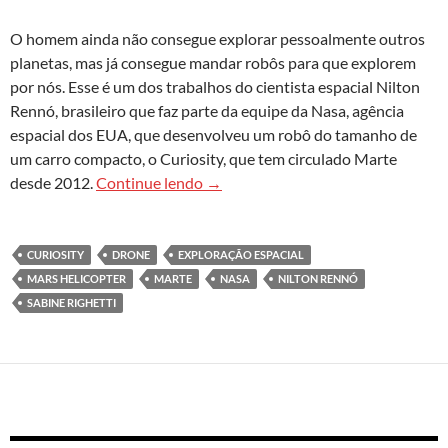
O homem ainda não consegue explorar pessoalmente outros
planetas, mas já consegue mandar robôs para que explorem
por nós. Esse é um dos trabalhos do cientista espacial Nilton
Rennó, brasileiro que faz parte da equipe da Nasa, agência
espacial dos EUA, que desenvolveu um robô do tamanho de
um carro compacto, o Curiosity, que tem circulado Marte
Robôs espaciais preparam terreno 
desde 2012.
Continue lendo
→
CURIOSITY
DRONE
EXPLORAÇÃO ESPACIAL
MARS HELICOPTER
MARTE
NASA
NILTON RENNÓ
SABINE RIGHETTI