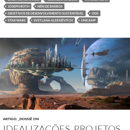
JOSEPH ROTH
NÉRI DE BARROS
OBJETIVOS DE DESENVOLVIMENTO SUSTENTÁVEL
ODS
STAR WARS
SVETLANA ALEKSIÉVITCH
UNICAMP
ARTIGO
,
_DOSSIÊ 194
IDEALIZAÇÕES, PROJETOS