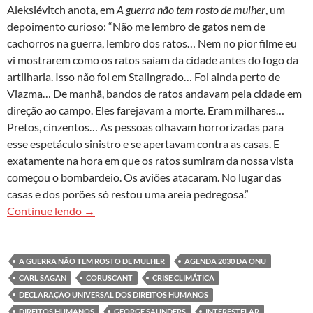
Aleksiévitch anota, em
A guerra não tem rosto de mulher
, um
depoimento curioso: “Não me lembro de gatos nem de
cachorros na guerra, lembro dos ratos… Nem no pior filme eu
vi mostrarem como os ratos saíam da cidade antes do fogo da
artilharia. Isso não foi em Stalingrado… Foi ainda perto de
Viazma… De manhã, bandos de ratos andavam pela cidade em
direção ao campo. Eles farejavam a morte. Eram milhares…
Pretos, cinzentos… As pessoas olhavam horrorizadas para
esse espetáculo sinistro e se apertavam contra as casas. E
exatamente na hora em que os ratos sumiram da nossa vista
começou o bombardeio. Os aviões atacaram. No lugar das
casas e dos porões só restou uma areia pedregosa.”
As baratas de Moscou
Continue lendo
→
A GUERRA NÃO TEM ROSTO DE MULHER
AGENDA 2030 DA ONU
CARL SAGAN
CORUSCANT
CRISE CLIMÁTICA
DECLARAÇÃO UNIVERSAL DOS DIREITOS HUMANOS
DIREITOS HUMANOS
GEORGE SAUNDERS
INTERESTELAR