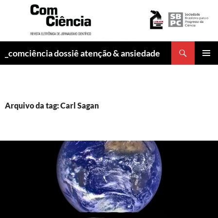
Pesquisar
_comciência dossiê atenção & ansiedade
PULAR
MENU
PARA
PRINCI
O
CONTEÚDO
Arquivo da tag: Carl Sagan