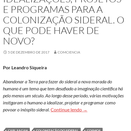
E PROGRAMAS PARA A
COLONIZAÇÃO SIDERAL. O
QUE PODE HAVER DE
NOVO?
5 DE DEZEMBRO DE 2017
COMCIENCIA
Por Leandro Siqueira
Abandonar a Terra para fazer do sideral a nova morada do
humano é um tema que tem desafiado a imaginação científica há
pelo menos um século. Ao longo desse período, várias motivações
instigaram o humano a idealizar, projetar e programar como
Idealizações, projetos e
povoar o inóspito sideral.
Continue lendo
→
CARL SAGAN
COLONIZAÇÃO DO SIDERAL
COSMOS