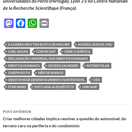
universidades do Porto (Portugal), Lyon 2 e no Centre Nationale
de la Recherche Scientifique (França).
M
F
W
P
as
ac
h
ri
to
e
at
nt
A GUERRA NÃO TEM ROSTO DE MULHER
AGENDA 2030 DA ONU
d
b
s
CARL SAGAN
CORUSCANT
CRISE CLIMÁTICA
o
o
A
DECLARAÇÃO UNIVERSAL DOS DIREITOS HUMANOS
DIREITOS HUMANOS
GEORGE SAUNDERS
INTERESTELAR
n
o
p
JOSEPH ROTH
NÉRI DE BARROS
k
p
OBJETIVOS DE DESENVOLVIMENTO SUSTENTÁVEL
ODS
STAR WARS
SVETLANA ALEKSIÉVITCH
UNICAMP
Navegação
POST ANTERIOR
de
Criar melhores cidades implica resolver a questão do automóvel, do
terreno caro na periferia e do condomínio
posts