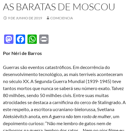
AS BARATAS DE MOSCOU
9 DE JUNHO DE 2019
COMCIENCIA
M
F
W
P
as
ac
h
ri
Por Néri de Barros
to
e
at
nt
d
b
s
Guerras são eventos catastróficos. Em decorrência do
o
o
A
desenvolvimento tecnológico, as mais terríveis aconteceram
no século XX. A Segunda Guerra Mundial (1939-1945) teve
n
o
p
tantos mortos que nunca se saberá seu número exato. Talvez
k
p
80 milhões, sendo 50 milhões civis. Entre suas muitas
atrocidades se destaca a carnificina do cerco de Stalingrado. A
este respeito, a escritora ucraniano-bielorussa, Svetlana
Aleksiévitch anota, em
A guerra não tem rosto de mulher
, um
depoimento curioso: “Não me lembro de gatos nem de
cachorros na guerra, lembro dos ratos… Nem no pior filme eu