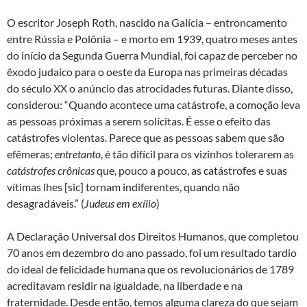
O escritor Joseph Roth, nascido na Galícia – entroncamento
entre Rússia e Polônia – e morto em 1939, quatro meses antes
do início da Segunda Guerra Mundial, foi capaz de perceber no
êxodo judaico para o oeste da Europa nas primeiras décadas
do século XX o anúncio das atrocidades futuras. Diante disso,
considerou: “Quando acontece uma catástrofe, a comoção leva
as pessoas próximas a serem solícitas. É esse o efeito das
catástrofes violentas. Parece que as pessoas sabem que são
efêmeras;
entretanto
, é tão difícil para os vizinhos tolerarem as
catástrofes crônicas
que, pouco a pouco, as catástrofes e suas
vítimas lhes [sic] tornam indiferentes, quando não
desagradáveis.” (
Judeus em exílio
)
A Declaração Universal dos Direitos Humanos, que completou
70 anos em dezembro do ano passado, foi um resultado tardio
do ideal de felicidade humana que os revolucionários de 1789
acreditavam residir na igualdade, na liberdade e na
fraternidade. Desde então, temos alguma clareza do que sejam