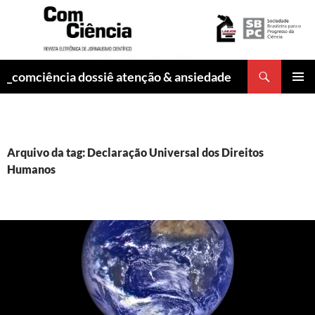
Pesquisar
_comciência dossiê atenção & ansiedade
PULAR
MENU
PARA
PRINCI
O
CONTEÚDO
Arquivo da tag: Declaração Universal dos Direitos
Humanos