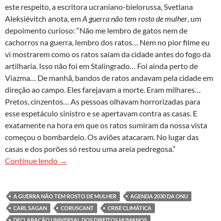
este respeito, a escritora ucraniano-bielorussa, Svetlana
Aleksiévitch anota, em
A guerra não tem rosto de mulher
, um
depoimento curioso: “Não me lembro de gatos nem de
cachorros na guerra, lembro dos ratos… Nem no pior filme eu
vi mostrarem como os ratos saíam da cidade antes do fogo da
artilharia. Isso não foi em Stalingrado… Foi ainda perto de
Viazma… De manhã, bandos de ratos andavam pela cidade em
direção ao campo. Eles farejavam a morte. Eram milhares…
Pretos, cinzentos… As pessoas olhavam horrorizadas para
esse espetáculo sinistro e se apertavam contra as casas. E
exatamente na hora em que os ratos sumiram da nossa vista
começou o bombardeio. Os aviões atacaram. No lugar das
casas e dos porões só restou uma areia pedregosa.”
As baratas de Moscou
Continue lendo
→
A GUERRA NÃO TEM ROSTO DE MULHER
AGENDA 2030 DA ONU
CARL SAGAN
CORUSCANT
CRISE CLIMÁTICA
DECLARAÇÃO UNIVERSAL DOS DIREITOS HUMANOS