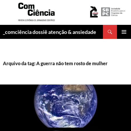
Pesquisar
_comciência dossiê atenção & ansiedade
PULAR
MENU
PARA
PRINCI
O
CONTEÚDO
Arquivo da tag: A guerra não tem rosto de mulher