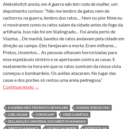
Aleksiévitch anota, em
A guerra não tem rosto de mulher
, um
depoimento curioso: “Não me lembro de gatos nem de
cachorros na guerra, lembro dos ratos… Nem no pior filme eu
vi mostrarem como os ratos saíam da cidade antes do fogo da
artilharia. Isso não foi em Stalingrado… Foi ainda perto de
Viazma… De manhã, bandos de ratos andavam pela cidade em
direção ao campo. Eles farejavam a morte. Eram milhares…
Pretos, cinzentos… As pessoas olhavam horrorizadas para
esse espetáculo sinistro e se apertavam contra as casas. E
exatamente na hora em que os ratos sumiram da nossa vista
começou o bombardeio. Os aviões atacaram. No lugar das
casas e dos porões só restou uma areia pedregosa.”
As baratas de Moscou
Continue lendo
→
A GUERRA NÃO TEM ROSTO DE MULHER
AGENDA 2030 DA ONU
CARL SAGAN
CORUSCANT
CRISE CLIMÁTICA
DECLARAÇÃO UNIVERSAL DOS DIREITOS HUMANOS
DIREITOS HUMANOS
GEORGE SAUNDERS
INTERESTELAR