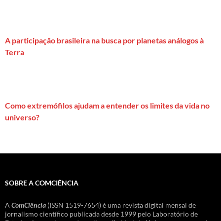
A participação brasileira na busca por planetas análogos à
Terra
Como extremófilos ajudam a entender os limites da vida no
universo?
SOBRE A COMCIÊNCIA
A
ComCiência
(ISSN 1519-7654) é uma revista digital mensal de
jornalismo científico publicada desde 1999 pelo Laboratório de