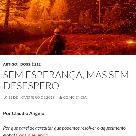
ARTIGO
,
_DOSSIÊ 212
SEM ESPERANÇA, MAS SEM
DESESPERO
11 DE NOVEMBRO DE 2019
COMCIENCIA
Por Claudio Angelo
Por que parei de acreditar que podemos resolver o aquecimento
Sem esperança, mas sem desespero
global
Continue lendo
→