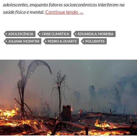
adolescentes, enquanto fatores socioeconômicos interferem na
População jovem é a mais vu
saúde física e mental.
Continue lendo
→
ADOLESCÊNCIA
CRISE CLIMÁTICA
EDUARDA A. MOREIRA
JULIANA VICENTINI
PEDRO A. DUARTE
POLUENTES