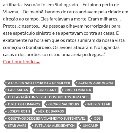
artilharia. Isso não foi em Stalingrado… Foi ainda perto de
Viazma… De manhã, bandos de ratos andavam pela cidade em
direção ao campo. Eles farejavam a morte. Eram milhares…
Pretos, cinzentos… As pessoas olhavam horrorizadas para
esse espetáculo sinistro e se apertavam contra as casas. E
exatamente na hora em que os ratos sumiram da nossa vista
começou o bombardeio. Os aviões atacaram. No lugar das
casas e dos porões só restou uma areia pedregosa.”
As baratas de Moscou
Continue lendo
→
A GUERRA NÃO TEM ROSTO DE MULHER
AGENDA 2030 DA ONU
CARL SAGAN
CORUSCANT
CRISE CLIMÁTICA
DECLARAÇÃO UNIVERSAL DOS DIREITOS HUMANOS
DIREITOS HUMANOS
GEORGE SAUNDERS
INTERESTELAR
JOSEPH ROTH
NÉRI DE BARROS
OBJETIVOS DE DESENVOLVIMENTO SUSTENTÁVEL
ODS
STAR WARS
SVETLANA ALEKSIÉVITCH
UNICAMP