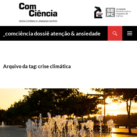
Pesquisar
_comciência dossiê atenção & ansiedade
PULAR
MENU
PARA
PRINCI
O
CONTEÚDO
Arquivo da tag: crise climática