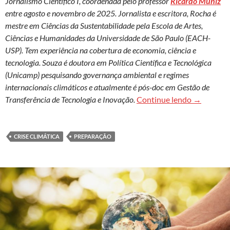
Jornalismo Científico I, coordenada pelo professor
Ricardo Muniz
entre agosto e novembro de 2025. Jornalista e escritora, Rocha é
mestre em Ciências da Sustentabilidade pela Escola de Artes,
Ciências e Humanidades da Universidade de São Paulo (EACH-
USP). Tem experiência na cobertura de economia, ciência e
tecnologia. Souza é doutora em Política Científica e Tecnológica
(Unicamp) pesquisando governança ambiental e regimes
internacionais climáticos e atualmente é pós-doc em Gestão de
Clique aqu
Transferência de Tecnologia e Inovação.
Continue lendo
→
CRISE CLIMÁTICA
PREPARAÇÃO