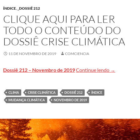
ÍNDICE
,
_DOSSIÊ 212
CLIQUE AQUI PARA LER
TODO O CONTEÚDO DO
DOSSIÊ CRISE CLIMÁTICA
11 DE NOVEMBRO DE 2019
COMCIENCIA
Clique aqui pa
Dossiê 212 – Novembro de 2019
Continue lendo
→
CLIMA
CRISE CLIMÁTICA
DOSSIÊ 212
ÍNDICE
MUDANÇA CLIMÁTICA
NOVEMBRO DE 2019