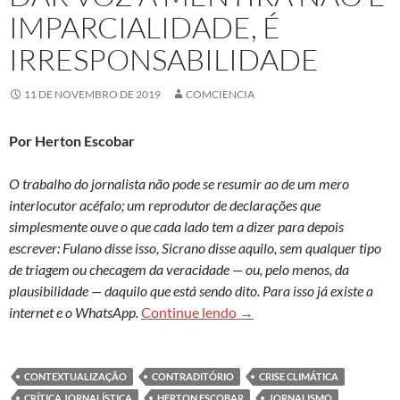
IMPARCIALIDADE, É
IRRESPONSABILIDADE
11 DE NOVEMBRO DE 2019
COMCIENCIA
Por Herton Escobar
O trabalho do jornalista não pode se resumir ao de um mero
interlocutor acéfalo; um reprodutor de declarações que
simplesmente ouve o que cada lado tem a dizer para depois
escrever: Fulano disse isso, Sicrano disse aquilo, sem qualquer tipo
de triagem ou checagem da veracidade — ou, pelo menos, da
plausibilidade — daquilo que está sendo dito. Para isso já existe a
Dar voz à mentira não é im
internet e o WhatsApp.
Continue lendo
→
CONTEXTUALIZAÇÃO
CONTRADITÓRIO
CRISE CLIMÁTICA
CRÍTICA JORNALÍSTICA
HERTON ESCOBAR
JORNALISMO