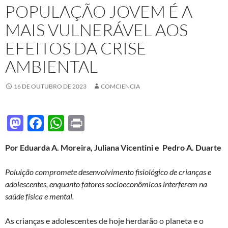
POPULAÇÃO JOVEM É A
MAIS VULNERÁVEL AOS
EFEITOS DA CRISE
AMBIENTAL
16 DE OUTUBRO DE 2023
COMCIENCIA
M
F
W
P
as
ac
h
ri
Por Eduarda A. Moreira, Juliana Vicentini e Pedro A. Duarte
to
e
at
nt
d
b
s
Poluição compromete desenvolvimento fisiológico de crianças e
o
o
A
adolescentes, enquanto fatores socioeconômicos interferem na
saúde física e mental.
n
o
p
k
p
As crianças e adolescentes de hoje herdarão o planeta e o