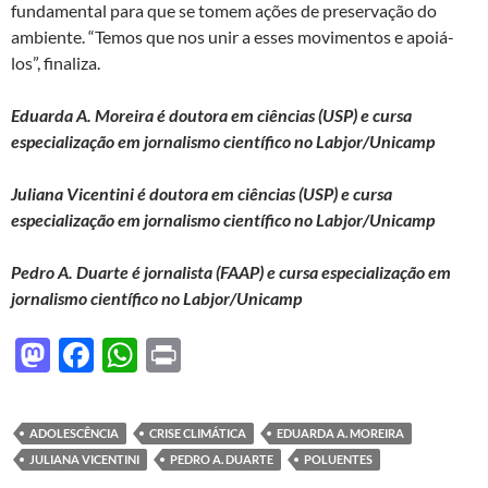
fundamental para que se tomem ações de preservação do
ambiente. “Temos que nos unir a esses movimentos e apoiá-
los”, finaliza.
Eduarda A. Moreira
é doutora em ciências (USP) e cursa
especialização em jornalismo científico no Labjor/Unicamp
Juliana Vicentini
é doutora em ciências (USP) e cursa
especialização em jornalismo científico no Labjor/Unicamp
Pedro A. Duarte
é jornalista (FAAP) e cursa especialização em
jornalismo científico no Labjor/Unicamp
M
F
W
P
as
ac
h
ri
to
e
at
nt
ADOLESCÊNCIA
CRISE CLIMÁTICA
EDUARDA A. MOREIRA
d
b
s
JULIANA VICENTINI
PEDRO A. DUARTE
POLUENTES