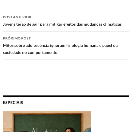
o
o
A
n
o
p
Navegação
POST ANTERIOR
k
p
de
Jovens terão de agir para mitigar efeitos das mudanças climáticas
posts
PRÓXIMO POST
Mitos sobre adolescência ignoram fisiologia humana e papel da
sociedade no comportamento
ESPECIAIS