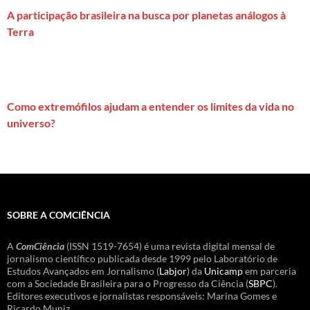
A participação brasileira na busca por planetas análogos à
Terra
Como extremófilos ajudam a entender os limites da vida no
universo?
SOBRE A COMCIÊNCIA
A
ComCiência
(ISSN 1519-7654) é uma revista digital mensal de
jornalismo científico publicada desde 1999 pelo Laboratório de
Estudos Avançados em Jornalismo (
Labjor
) da
Unicamp
em parceria
com a Sociedade Brasileira para o Progresso da Ciência (
SBPC
).
Editores executivos e jornalistas responsáveis: Marina Gomes e
Ricardo Muniz.