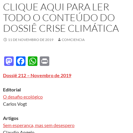
CLIQUE AQUI PARA LER
TODO O CONTEÚDO DO
DOSSIÊ CRISE CLIMÁTICA
11 DE NOVEMBRO DE 2019
COMCIENCIA
M
F
W
P
as
ac
h
ri
Dossiê 212 – Novembro de 2019
to
e
at
nt
d
b
s
Editorial
o
o
A
O desafio ecológico
Carlos Vogt
n
o
p
k
p
Artigos
Sem esperança, mas sem desespero
Claudio Angelo