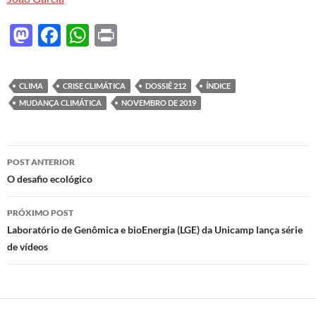
M
F
W
P
as
ac
h
ri
to
e
at
nt
CLIMA
CRISE CLIMÁTICA
DOSSIÊ 212
ÍNDICE
d
b
s
MUDANÇA CLIMÁTICA
NOVEMBRO DE 2019
o
o
A
n
o
p
Navegação
POST ANTERIOR
k
p
de
O desafio ecológico
posts
PRÓXIMO POST
Laboratório de Genômica e bioEnergia (LGE) da Unicamp lança série
de vídeos