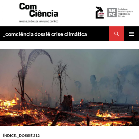
Pesquisar
_comciência dossiê crise climática
PULAR
MENU
PARA
PRINCI
O
CONTEÚDO
ÍNDICE
,
_DOSSIÊ 212