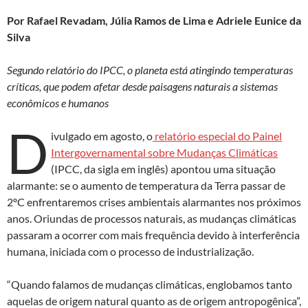
as
ac
h
ri
Por Rafael Revadam, Júlia Ramos de Lima e Adriele Eunice da
to
e
at
nt
Silva
d
b
s
o
o
A
Segundo relatório do IPCC, o planeta está atingindo temperaturas
críticas, que podem afetar desde paisagens naturais a sistemas
n
o
p
econômicos e humanos
k
p
D
ivulgado em agosto, o
relatório especial do Painel
Intergovernamental sobre Mudanças Climáticas
(IPCC, da sigla em inglês) apontou uma situação
alarmante: se o aumento de temperatura da Terra passar de
2ºC enfrentaremos crises ambientais alarmantes nos próximos
anos. Oriundas de processos naturais, as mudanças climáticas
passaram a ocorrer com mais frequência devido à interferência
humana, iniciada com o processo de industrialização.
“Quando falamos de mudanças climáticas, englobamos tanto
aquelas de origem natural quanto as de origem antropogênica”,