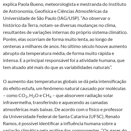
explica Paola Bueno, meteorologista e mestranda do Instituto
de Astronomia, Geofísica e Ciências Atmosféricas da
Universidade de São Paulo (IAG/USP). “Ao observar o
histórico da Terra, notam-se diversas mudanças no clima,
resultantes de variações internas do próprio sistema climático.
Porém, elas ocorriam de forma muito lenta, ao longo de
centenas a milhares de anos. No último século houve aumento
abrupto da temperatura média, de forma muito rápida e
intensa. E a principal responsável foi a atividade humana, que
tem atuado até mais do que as variabilidades naturais”.
O aumento das temperaturas globais se dá pela intensificação
do efeito estufa, um fenômeno natural causado por moléculas
– como CO
, H
O e CH
– que absorvem radiação solar
2
2
4
infravermelha, transferindo e aquecendo as camadas
atmosféricas mais baixas. De acordo com o físico e professor
da Universidade Federal de Santa Catarina (UFSC), Renato
Ramos, é possível identificar a influência humana sobre a
variação climática pela análise dos componentes. “Os gases do