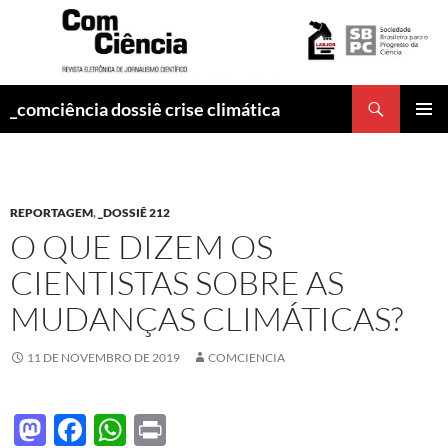
Pesquisar
_comciência dossiê crise climática
PULAR
MENU
PARA
PRINCI
O
CONTEÚDO
REPORTAGEM
,
_DOSSIÊ 212
O QUE DIZEM OS
CIENTISTAS SOBRE AS
MUDANÇAS CLIMÁTICAS?
11 DE NOVEMBRO DE 2019
COMCIENCIA
M
F
W
P