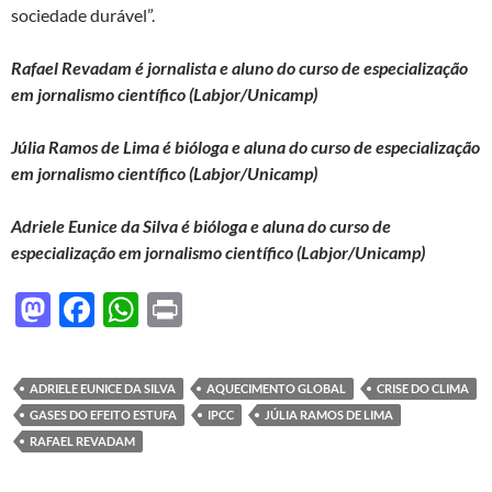
sociedade durável”.
Rafael Revadam
é jornalista e aluno do curso de especialização
em jornalismo científico (Labjor/Unicamp)
Júlia Ramos de Lima
é bióloga e aluna do curso de especialização
em jornalismo científico (Labjor/Unicamp)
Adriele Eunice da Silva
é bióloga e aluna do curso de
especialização em jornalismo científico (Labjor/Unicamp)
M
F
W
P
as
ac
h
ri
to
e
at
nt
ADRIELE EUNICE DA SILVA
AQUECIMENTO GLOBAL
CRISE DO CLIMA
d
b
s
GASES DO EFEITO ESTUFA
IPCC
JÚLIA RAMOS DE LIMA
o
o
A
RAFAEL REVADAM
n
o
p