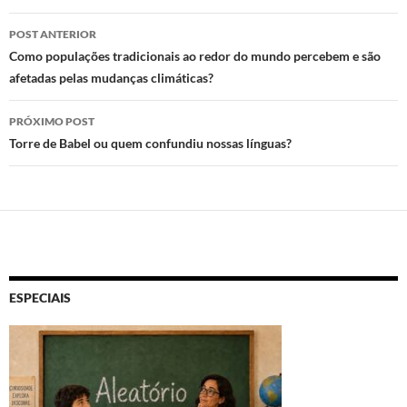
k
p
Navegação
POST ANTERIOR
de
Como populações tradicionais ao redor do mundo percebem e são
afetadas pelas mudanças climáticas?
posts
PRÓXIMO POST
Torre de Babel ou quem confundiu nossas línguas?
ESPECIAIS