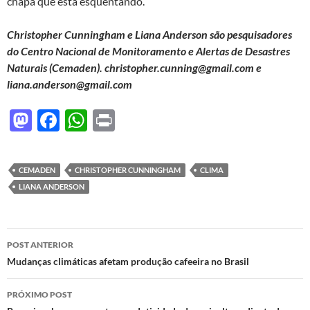
chapa que está esquentando.
Christopher Cunningham
e Liana Anderson são pesquisadores
do Centro Nacional de Monitoramento e Alertas de Desastres
Naturais (Cemaden).
christopher.cunning@gmail.com
e
liana.anderson@gmail.com
M
F
W
P
as
ac
h
ri
to
e
at
nt
CEMADEN
CHRISTOPHER CUNNINGHAM
CLIMA
d
b
s
LIANA ANDERSON
o
o
A
n
o
p
Navegação
POST ANTERIOR
k
p
de
Mudanças climáticas afetam produção cafeeira no Brasil
posts
PRÓXIMO POST