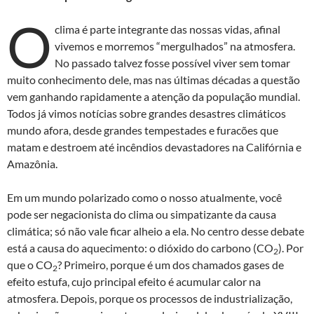
to
e
at
nt
O
d
b
s
clima é parte integrante das nossas vidas, afinal
o
o
A
vivemos e morremos “mergulhados” na atmosfera.
No passado talvez fosse possível viver sem tomar
n
o
p
muito conhecimento dele, mas nas últimas décadas a questão
k
p
vem ganhando rapidamente a atenção da população mundial.
Todos já vimos notícias sobre grandes desastres climáticos
mundo afora, desde grandes tempestades e furacões que
matam e destroem até incêndios devastadores na Califórnia e
Amazônia.
Em um mundo polarizado como o nosso atualmente, você
pode ser negacionista do clima ou simpatizante da causa
climática; só não vale ficar alheio a ela. No centro desse debate
está a causa do aquecimento: o dióxido do carbono (CO
). Por
2
que o CO
? Primeiro, porque é um dos chamados gases de
2
efeito estufa, cujo principal efeito é acumular calor na
atmosfera. Depois, porque os processos de industrialização,