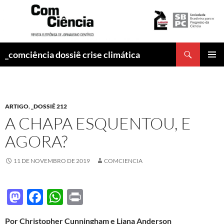
Pesquisar
_comciência dossiê crise climática
PULAR
MENU
PARA
PRINCI
O
CONTEÚDO
ARTIGO
,
_DOSSIÊ 212
A CHAPA ESQUENTOU, E
AGORA?
11 DE NOVEMBRO DE 2019
COMCIENCIA
M
F
W
P
as
ac
h
ri
Por Christopher Cunningham e Liana Anderson