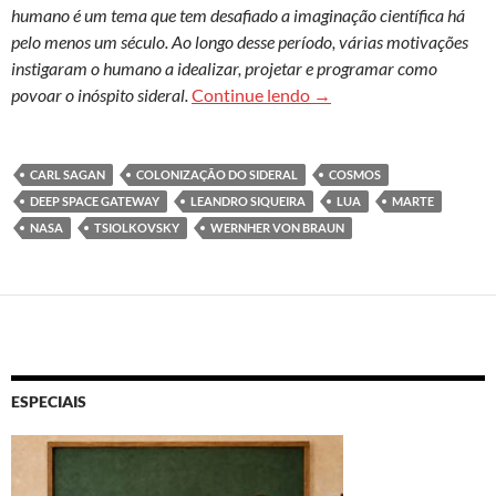
humano é um tema que tem desafiado a imaginação científica há
pelo menos um século. Ao longo desse período, várias motivações
instigaram o humano a idealizar, projetar e programar como
Idealizações, projetos e
povoar o inóspito sideral.
Continue lendo
→
CARL SAGAN
COLONIZAÇÃO DO SIDERAL
COSMOS
DEEP SPACE GATEWAY
LEANDRO SIQUEIRA
LUA
MARTE
NASA
TSIOLKOVSKY
WERNHER VON BRAUN
ESPECIAIS