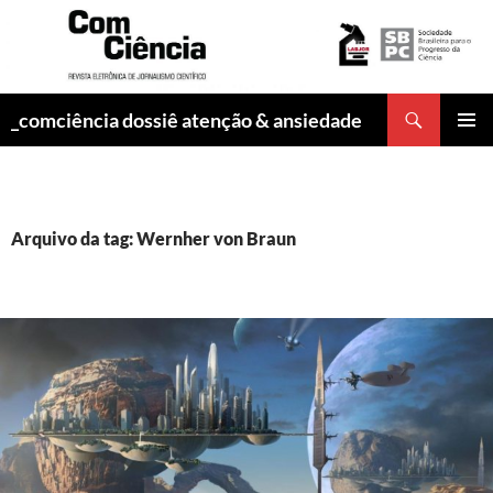
Pesquisar
_comciência dossiê atenção & ansiedade
PULAR
MENU
PARA
PRINCI
O
CONTEÚDO
Arquivo da tag: Wernher von Braun