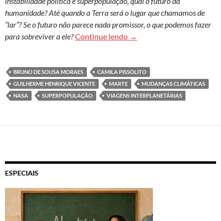
instabilidade política e superpopulação, qual o futuro da
humanidade? Até quando a Terra será o lugar que chamamos de
“lar”? Se o futuro não parece nada promissor, o que podemos fazer
Pensando o amanhã: as alte
para sobreviver a ele?
Continue lendo
→
BRUNO DE SOUSA MORAES
CAMILA PISSOLITO
GUILHERME HENRIQUE VICENTE
MARTE
MUDANÇAS CLIMÁTICAS
NASA
SUPERPOPULAÇÃO
VIAGENS INTERPLANETÁRIAS
ESPECIAIS