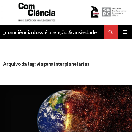
Pesquisar
_comciência dossiê atenção & ansiedade
PULAR
MENU
PARA
PRINCI
O
CONTEÚDO
Arquivo da tag: viagens interplanetárias