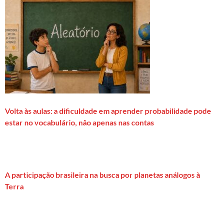
Volta às aulas: a dificuldade em aprender probabilidade pode
estar no vocabulário, não apenas nas contas
A participação brasileira na busca por planetas análogos à
Terra