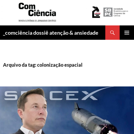
Pesquisar
_comciência dossiê atenção & ansiedade
PULAR
MENU
PARA
PRINCI
O
CONTEÚDO
Arquivo da tag: colonização espacial