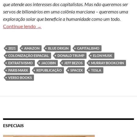
que atende aos interesses dos capitalistas. Mas não queremos ser
servos de bilionários em uma colônia marciana – queremos uma
exploração solar que beneficie a humanidade como um todo.
Diga sim à exploração do espaço e não ao capita
Continue lendo
→
2021
AMAZON
BLUE ORIGIN
CAPITALISMO
COLONIZAÇÃO ESPACIAL
DONALD TRUMP
ELON MUSK
EXTRATIVISMO
JACOBIN
JEFF BEZOS
MURRAY BOOKCHIN
PARIS MARX
REPUBLICAÇÃO
SPACEX
TESLA
VERSO BOOKS
ESPECIAIS