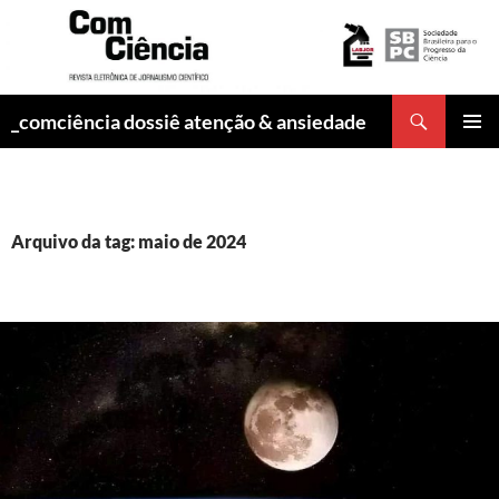
Pesquisar
_comciência dossiê atenção & ansiedade
PULAR
MENU
PARA
PRINCI
O
CONTEÚDO
Arquivo da tag: maio de 2024