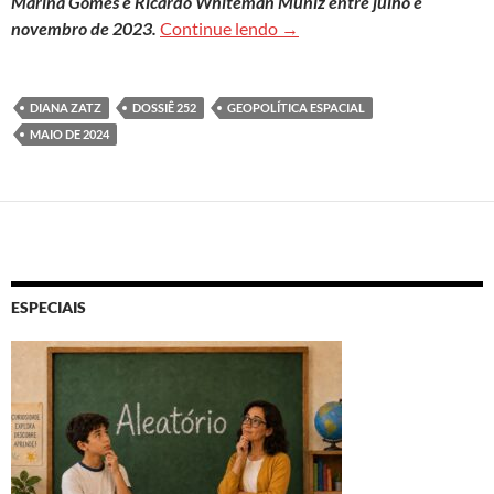
Marina Gomes e Ricardo Whiteman Muniz entre julho e
Clique aqui para acessar o c
novembro de 2023.
Continue lendo
→
DIANA ZATZ
DOSSIÊ 252
GEOPOLÍTICA ESPACIAL
MAIO DE 2024
ESPECIAIS