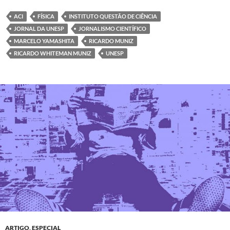
ACI
FÍSICA
INSTITUTO QUESTÃO DE CIÊNCIA
JORNAL DA UNESP
JORNALISMO CIENTÍFICO
MARCELO YAMASHITA
RICARDO MUNIZ
RICARDO WHITEMAN MUNIZ
UNESP
ARTIGO
,
ESPECIAL