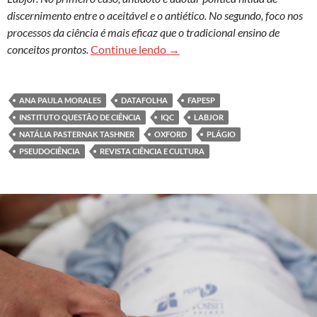
discernimento entre o aceitável e o antiético. No segundo, foco nos
processos da ciência é mais eficaz que o tradicional ensino de
Falta de orientação sobre como
conceitos prontos.
Continue lendo
→
ANA PAULA MORALES
DATAFOLHA
FAPESP
INSTITUTO QUESTÃO DE CIÊNCIA
IQC
LABJOR
NATÁLIA PASTERNAK TASHNER
OXFORD
PLÁGIO
PSEUDOCIÊNCIA
REVISTA CIÊNCIA E CULTURA