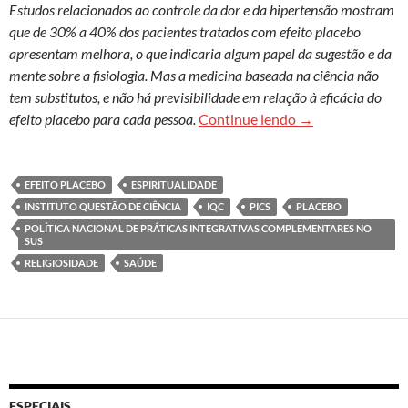
Estudos relacionados ao controle da dor e da hipertensão mostram
que de 30% a 40% dos pacientes tratados com efeito placebo
apresentam melhora, o que indicaria algum papel da sugestão e da
mente sobre a fisiologia. Mas a medicina baseada na ciência não
tem substitutos, e não há previsibilidade em relação à eficácia do
Pesquisas em saúd
efeito placebo para cada pessoa.
Continue lendo
→
EFEITO PLACEBO
ESPIRITUALIDADE
INSTITUTO QUESTÃO DE CIÊNCIA
IQC
PICS
PLACEBO
POLÍTICA NACIONAL DE PRÁTICAS INTEGRATIVAS COMPLEMENTARES NO
SUS
RELIGIOSIDADE
SAÚDE
ESPECIAIS