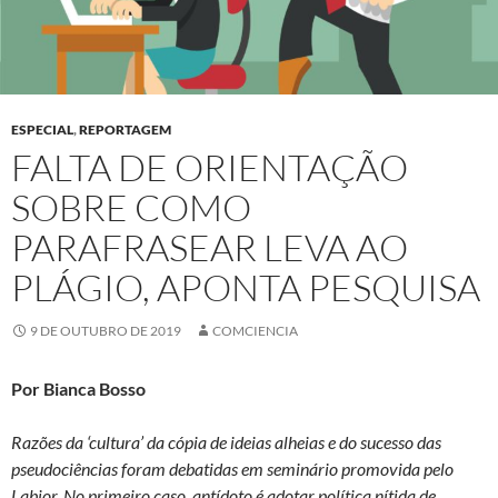
ESPECIAL
,
REPORTAGEM
FALTA DE ORIENTAÇÃO
SOBRE COMO
PARAFRASEAR LEVA AO
PLÁGIO, APONTA PESQUISA
9 DE OUTUBRO DE 2019
COMCIENCIA
Por Bianca Bosso
Razões da ‘cultura’ da cópia de ideias alheias e do sucesso das
pseudociências foram debatidas em seminário promovida pelo
Labjor. No primeiro caso, antídoto é adotar política nítida de