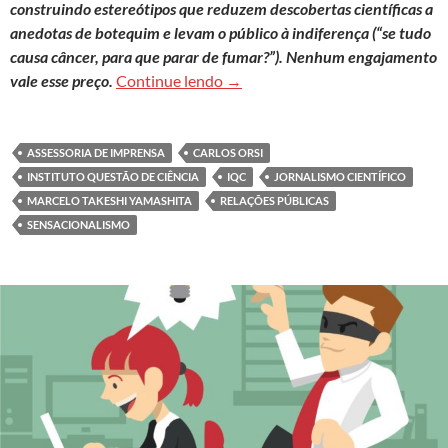
construindo estereótipos que reduzem descobertas científicas a
anedotas de botequim e levam o público à indiferença (“se tudo
causa câncer, para que parar de fumar?”). Nenhum engajamento
Comunicação sensacionalista dei
vale esse preço.
Continue lendo
→
ASSESSORIA DE IMPRENSA
CARLOS ORSI
INSTITUTO QUESTÃO DE CIÊNCIA
IQC
JORNALISMO CIENTÍFICO
MARCELO TAKESHI YAMASHITA
RELAÇÕES PÚBLICAS
SENSACIONALISMO