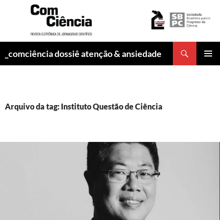
Pesquisar
_comciência dossiê atenção & ansiedade
PULAR
MENU
PARA
PRINCI
O
CONTEÚDO
Arquivo da tag: Instituto Questão de Ciência