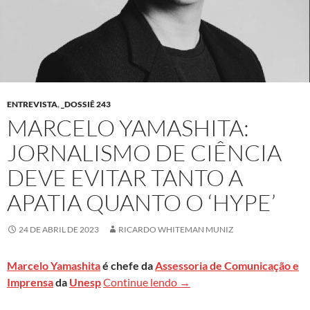
ENTREVISTA
,
_DOSSIÊ 243
MARCELO YAMASHITA:
JORNALISMO DE CIÊNCIA
DEVE EVITAR TANTO A
APATIA QUANTO O ‘HYPE’
24 DE ABRIL DE 2023
RICARDO WHITEMAN MUNIZ
Marcelo Yamashita
é chefe da
Assessoria de Comunicação e
Marcelo Yamashita: Jornalis
Imprensa
da
Unesp
Continue lendo
→