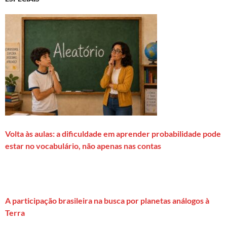
Volta às aulas: a dificuldade em aprender probabilidade pode
estar no vocabulário, não apenas nas contas
A participação brasileira na busca por planetas análogos à
Terra