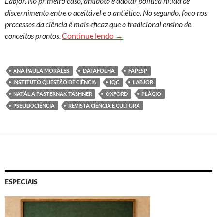
Labjor. No primeiro caso, antídoto é adotar política nítida de
discernimento entre o aceitável e o antiético. No segundo, foco nos
processos da ciência é mais eficaz que o tradicional ensino de
Falta de orientação sobre como
conceitos prontos.
Continue lendo
→
ANA PAULA MORALES
DATAFOLHA
FAPESP
INSTITUTO QUESTÃO DE CIÊNCIA
IQC
LABJOR
NATÁLIA PASTERNAK TASHNER
OXFORD
PLÁGIO
PSEUDOCIÊNCIA
REVISTA CIÊNCIA E CULTURA
ESPECIAIS