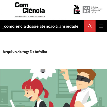
Pesquisar
_comciência dossiê atenção & ansiedade
PULAR
MENU
PARA
PRINCI
O
CONTEÚDO
Arquivo da tag: Datafolha