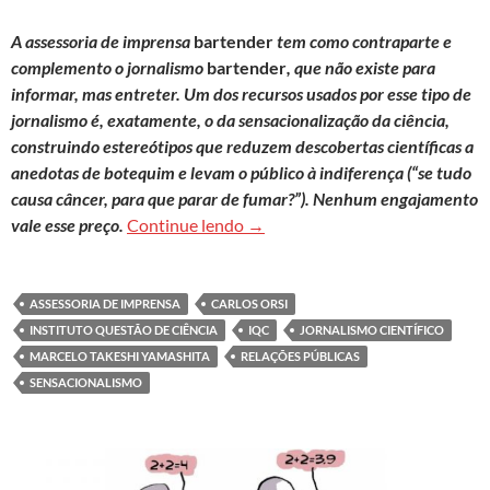
A assessoria de imprensa
bartender
tem como contraparte e
complemento o jornalismo
bartender
, que não existe para
informar, mas entreter. Um dos recursos usados por esse tipo de
jornalismo é, exatamente, o da sensacionalização da ciência,
construindo estereótipos que reduzem descobertas científicas a
anedotas de botequim e levam o público à indiferença (“se tudo
causa câncer, para que parar de fumar?”). Nenhum engajamento
Comunicação sensacionalista dei
vale esse preço.
Continue lendo
→
ASSESSORIA DE IMPRENSA
CARLOS ORSI
INSTITUTO QUESTÃO DE CIÊNCIA
IQC
JORNALISMO CIENTÍFICO
MARCELO TAKESHI YAMASHITA
RELAÇÕES PÚBLICAS
SENSACIONALISMO