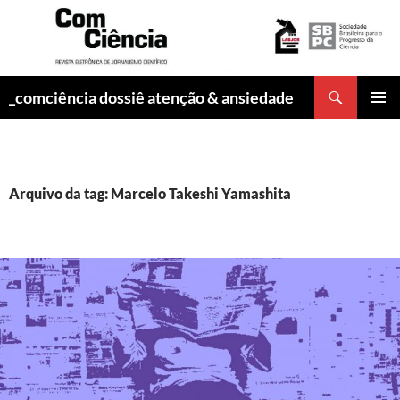
Pesquisar
_comciência dossiê atenção & ansiedade
PULAR
MENU
PARA
PRINCI
O
CONTEÚDO
Arquivo da tag: Marcelo Takeshi Yamashita