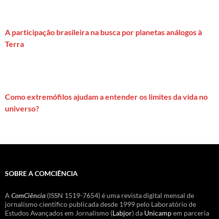
A participação brasileira na busca por planetas análogos à
Terra
Como extremófilos ajudam a entender os limites da vida no
universo?
SOBRE A COMCIÊNCIA
A
ComCiência
(ISSN 1519-7654) é uma revista digital mensal de
jornalismo científico publicada desde 1999 pelo Laboratório de
Estudos Avançados em Jornalismo (
Labjor
) da
Unicamp
em parceria