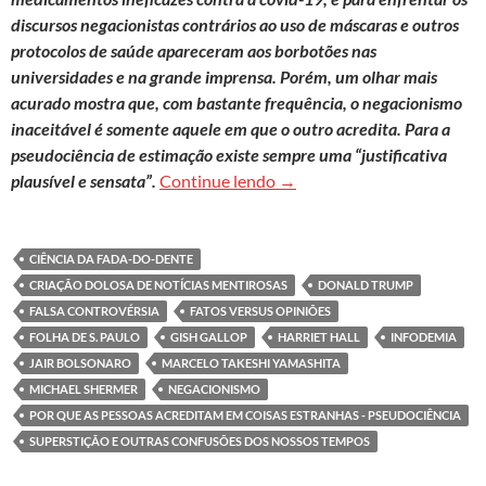
discursos negacionistas contrários ao uso de máscaras e outros
protocolos de saúde apareceram aos borbotões nas
universidades e na grande imprensa. Porém, um olhar mais
acurado mostra que, com bastante frequência, o negacionismo
inaceitável é somente aquele em que o outro acredita. Para a
pseudociência de estimação existe sempre uma “justificativa
Fake news e a introdução de 
plausível e sensata”.
Continue lendo
→
CIÊNCIA DA FADA-DO-DENTE
CRIAÇÃO DOLOSA DE NOTÍCIAS MENTIROSAS
DONALD TRUMP
FALSA CONTROVÉRSIA
FATOS VERSUS OPINIÕES
FOLHA DE S. PAULO
GISH GALLOP
HARRIET HALL
INFODEMIA
JAIR BOLSONARO
MARCELO TAKESHI YAMASHITA
MICHAEL SHERMER
NEGACIONISMO
POR QUE AS PESSOAS ACREDITAM EM COISAS ESTRANHAS - PSEUDOCIÊNCIA
SUPERSTIÇÃO E OUTRAS CONFUSÕES DOS NOSSOS TEMPOS