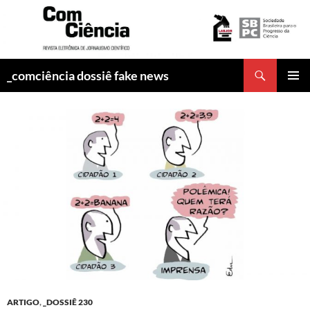
Pesquisar
_comciência dossiê fake news
PULAR
MENU
PARA
PRINCI
O
CONTEÚDO
ARTIGO
,
_DOSSIÊ 230