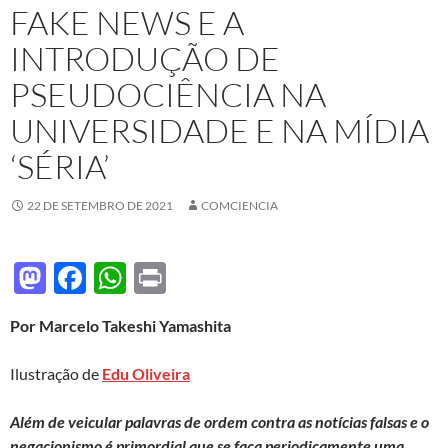
FAKE NEWS E A
INTRODUÇÃO DE
PSEUDOCIÊNCIA NA
UNIVERSIDADE E NA MÍDIA
‘SÉRIA’
22 DE SETEMBRO DE 2021
COMCIENCIA
M
F
W
P
as
ac
h
ri
Por Marcelo Takeshi Yamashita
to
e
at
nt
d
b
s
Ilustração de
Edu Oliveira
o
o
A
Além de veicular palavras de ordem contra as notícias falsas e o
n
o
p
negacionismo é primordial que se faça periodicamente uma