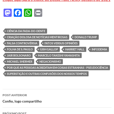
M
F
W
P
as
ac
h
ri
to
e
at
nt
CIÊNCIA DA FADA-DO-DENTE
d
b
s
CRIAÇÃO DOLOSA DE NOTÍCIAS MENTIROSAS
DONALD TRUMP
o
o
A
FALSA CONTROVÉRSIA
FATOS VERSUS OPINIÕES
FOLHA DE S. PAULO
GISH GALLOP
HARRIET HALL
INFODEMIA
n
o
p
JAIR BOLSONARO
MARCELO TAKESHI YAMASHITA
k
p
MICHAEL SHERMER
NEGACIONISMO
POR QUE AS PESSOAS ACREDITAM EM COISAS ESTRANHAS - PSEUDOCIÊNCIA
SUPERSTIÇÃO E OUTRAS CONFUSÕES DOS NOSSOS TEMPOS
Navegação
POST ANTERIOR
de
Confio, logo compartilho
posts
PRÓXIMO POST