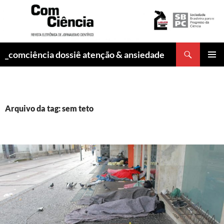
Pesquisar
_comciência dossiê atenção & ansiedade
PULAR
MENU
PARA
PRINCI
O
CONTEÚDO
Arquivo da tag: sem teto