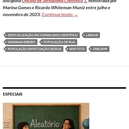
disciplina
Oficina de Jornalismo Científico 1
, ministrada por
Marina Gomes e Ricardo Whiteman Muniz entre julho e
Clique aqui para acessar o 
novembro de 2023.
Continue lendo
→
ESPECIALIZAÇÃO EM JORNALISMO CIENTÍFICO
LABJOR
MARIANA RIBEIRO
POPULAÇÃO DE RUA
POPULAÇÃO EM SITUAÇÃO DE RUA
SEM TETO
UNICAMP
ESPECIAIS