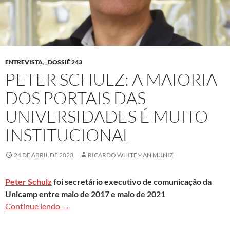
ENTREVISTA
,
_DOSSIÊ 243
PETER SCHULZ: A MAIORIA
DOS PORTAIS DAS
UNIVERSIDADES É MUITO
INSTITUCIONAL
24 DE ABRIL DE 2023
RICARDO WHITEMAN MUNIZ
Peter Schulz
foi secretário executivo de comunicação da
Unicamp entre maio de 2017 e maio de 2021
Peter Schulz: A maioria dos portais das universi
Continue lendo
→