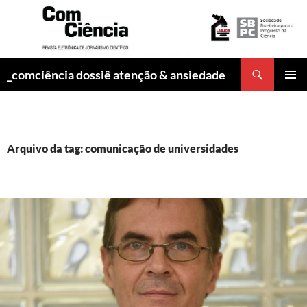
Pesquisar
_comciência dossiê atenção & ansiedade
PULAR
MENU
PARA
PRINCI
O
CONTEÚDO
Arquivo da tag: comunicação de universidades