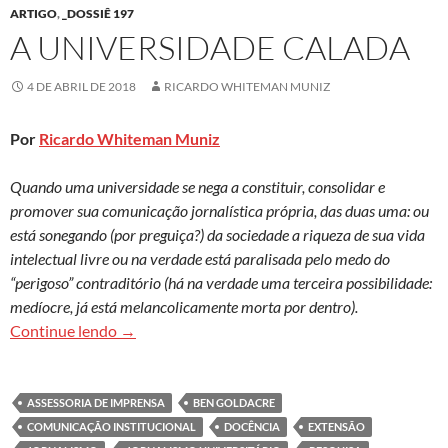
ARTIGO
,
_DOSSIÊ 197
A UNIVERSIDADE CALADA
4 DE ABRIL DE 2018
RICARDO WHITEMAN MUNIZ
Por
Ricardo Whiteman Muniz
Quando uma universidade se nega a constituir, consolidar e
promover sua comunicação jornalística própria, das duas uma: ou
está sonegando (por preguiça?) da sociedade a riqueza de sua vida
intelectual livre ou na verdade está paralisada pelo medo do
“perigoso” contraditório (há na verdade uma terceira possibilidade:
medíocre, já está melancolicamente morta por dentro).
A universidade calada
Continue lendo
→
ASSESSORIA DE IMPRENSA
BEN GOLDACRE
COMUNICAÇÃO INSTITUCIONAL
DOCÊNCIA
EXTENSÃO