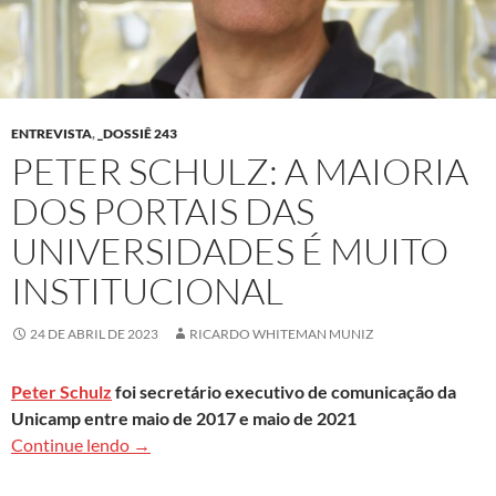
ENTREVISTA
,
_DOSSIÊ 243
PETER SCHULZ: A MAIORIA
DOS PORTAIS DAS
UNIVERSIDADES É MUITO
INSTITUCIONAL
24 DE ABRIL DE 2023
RICARDO WHITEMAN MUNIZ
Peter Schulz
foi secretário executivo de comunicação da
Unicamp entre maio de 2017 e maio de 2021
Peter Schulz: A maioria dos portais das universi
Continue lendo
→