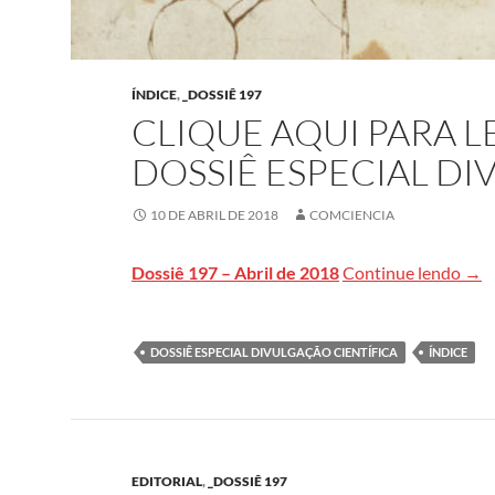
ÍNDICE
,
_DOSSIÊ 197
CLIQUE AQUI PARA 
DOSSIÊ ESPECIAL DI
10 DE ABRIL DE 2018
COMCIENCIA
Cliq
Dossiê 197 – Abril de 2018
Continue lendo
→
DOSSIÊ ESPECIAL DIVULGAÇÃO CIENTÍFICA
ÍNDICE
EDITORIAL
,
_DOSSIÊ 197