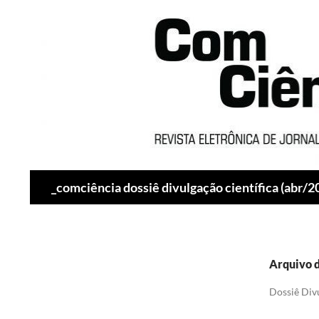
Pesquisar
_comciência dossiê divulgação científica (abr/2
Arquivo d
Dossiê Divu