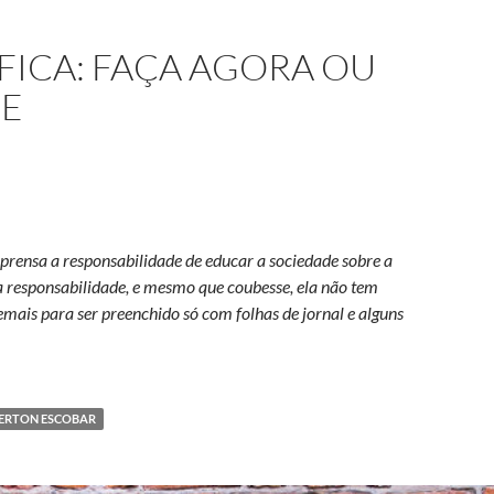
FICA: FAÇA AGORA OU
RE
prensa a responsabilidade de educar a sociedade sobre a
a responsabilidade, e mesmo que coubesse, ela não tem
emais para ser preenchido só com folhas de jornal e alguns
ientífica: faça agora ou cale-se para sempre
ERTON ESCOBAR