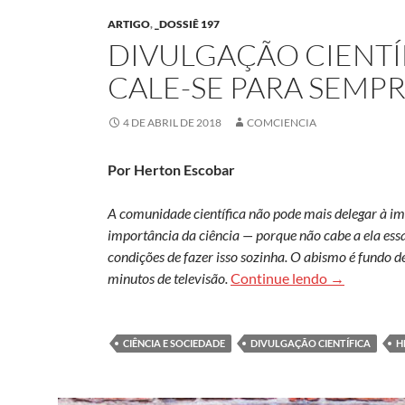
ARTIGO
,
_DOSSIÊ 197
DIVULGAÇÃO CIENTÍ
CALE-SE PARA SEMP
4 DE ABRIL DE 2018
COMCIENCIA
Por Herton Escobar
A comunidade científica não pode mais delegar à im
importância da ciência — porque não cabe a ela ess
condições de fazer isso sozinha. O abismo é fundo d
Divulgação c
minutos de televisão.
Continue lendo
→
CIÊNCIA E SOCIEDADE
DIVULGAÇÃO CIENTÍFICA
H