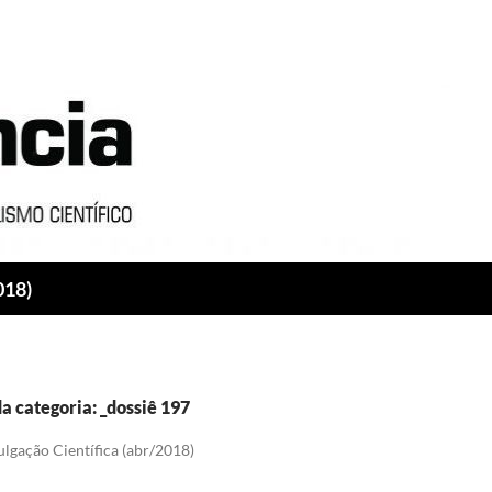
018)
a categoria: _dossiê 197
lgação Científica (abr/2018)