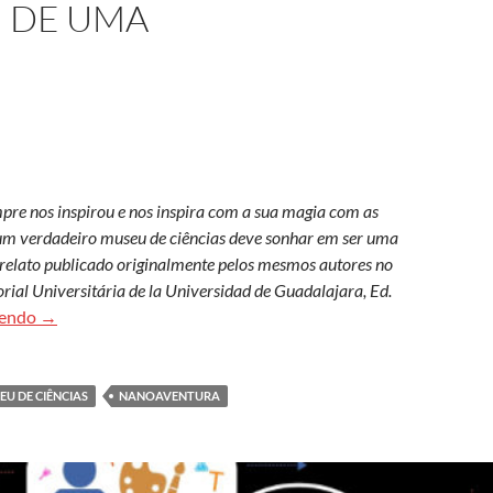
 DE UMA
pre nos inspirou e nos inspira com a sua magia com as
um verdadeiro museu de ciências deve sonhar em ser uma
e relato publicado originalmente pelos mesmos autores no
torial Universitária de la Universidad de Guadalajara, Ed.
A força da ousadia: um breve relato sobre a montagem de 
lendo
→
EU DE CIÊNCIAS
NANOAVENTURA