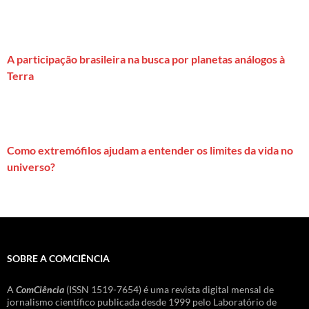
A participação brasileira na busca por planetas análogos à
Terra
Como extremófilos ajudam a entender os limites da vida no
universo?
SOBRE A COMCIÊNCIA
A
ComCiência
(ISSN 1519-7654) é uma revista digital mensal de
jornalismo científico publicada desde 1999 pelo Laboratório de