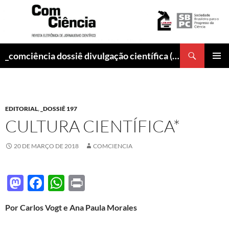
Pesquisar
_comciência dossiê divulgação científica (abr/2018)
PULAR
MENU
PARA
PRINCI
O
CONTEÚDO
EDITORIAL
,
_DOSSIÊ 197
CULTURA CIENTÍFICA*
20 DE MARÇO DE 2018
COMCIENCIA
M
F
W
P
as
ac
h
ri
Por Carlos Vogt e Ana Paula Morales
to
e
at
nt