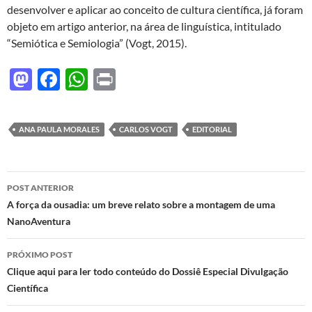
desenvolver e aplicar ao conceito de cultura científica, já foram
objeto em artigo anterior, na área de linguística, intitulado
“Semiótica e Semiologia” (Vogt, 2015).
M
F
W
P
as
ac
h
ri
to
e
at
nt
ANA PAULA MORALES
CARLOS VOGT
EDITORIAL
d
b
s
o
o
A
Navegação
n
o
p
POST ANTERIOR
de
A força da ousadia: um breve relato sobre a montagem de uma
k
p
NanoAventura
posts
PRÓXIMO POST
Clique aqui para ler todo conteúdo do Dossiê Especial Divulgação
Científica