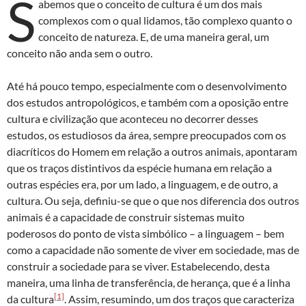
S
d
b
s
abemos que o conceito de cultura é um dos mais
o
o
A
complexos com o qual lidamos, tão complexo quanto o
conceito de natureza. E, de uma maneira geral, um
n
o
p
conceito não anda sem o outro.
k
p
Até há pouco tempo, especialmente com o desenvolvimento
dos estudos antropológicos, e também com a oposição entre
cultura e civilização que aconteceu no decorrer desses
estudos, os estudiosos da área, sempre preocupados com os
diacríticos do Homem em relação a outros animais, apontaram
que os traços distintivos da espécie humana em relação a
outras espécies era, por um lado, a linguagem, e de outro, a
cultura. Ou seja, definiu-se que o que nos diferencia dos outros
animais é a capacidade de construir sistemas muito
poderosos do ponto de vista simbólico – a linguagem – bem
como a capacidade não somente de viver em sociedade, mas de
construir a sociedade para se viver. Estabelecendo, desta
maneira, uma linha de transferência, de herança, que é a linha
[1]
da cultura
. Assim, resumindo, um dos traços que caracteriza