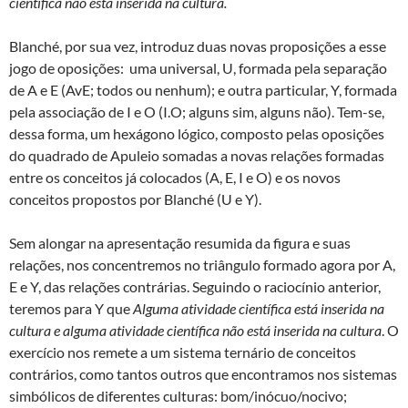
científica não está inserida na cultura.
Blanché, por sua vez, introduz duas novas proposições a esse
jogo de oposições: uma universal, U, formada pela separação
de A e E (AvE; todos ou nenhum); e outra particular, Y, formada
pela associação de I e O (I.O; alguns sim, alguns não). Tem-se,
dessa forma, um hexágono lógico, composto pelas oposições
do quadrado de Apuleio somadas a novas relações formadas
entre os conceitos já colocados (A, E, I e O) e os novos
conceitos propostos por Blanché (U e Y).
Sem alongar na apresentação resumida da figura e suas
relações, nos concentremos no triângulo formado agora por A,
E e Y, das relações contrárias. Seguindo o raciocínio anterior,
teremos para Y que
Alguma atividade científica está inserida na
cultura
e
alguma atividade científica não está inserida na cultura
. O
exercício nos remete a um sistema ternário de conceitos
contrários, como tantos outros que encontramos nos sistemas
simbólicos de diferentes culturas: bom/inócuo/nocivo;