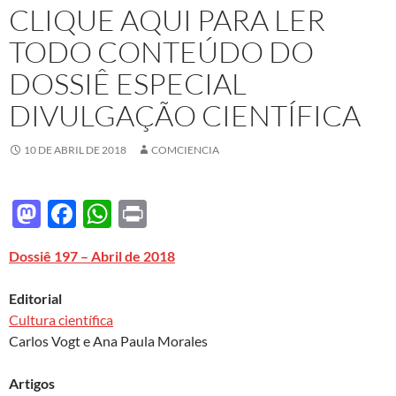
CLIQUE AQUI PARA LER
TODO CONTEÚDO DO
DOSSIÊ ESPECIAL
DIVULGAÇÃO CIENTÍFICA
10 DE ABRIL DE 2018
COMCIENCIA
M
F
W
P
as
ac
h
ri
Dossiê 197 – Abril de 2018
to
e
at
nt
d
b
s
Editorial
o
o
A
Cultura científica
Carlos Vogt e Ana Paula Morales
n
o
p
k
p
Artigos