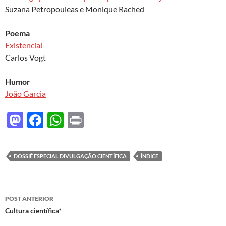
Suzana Petropouleas e Monique Rached
Poema
Existencial
Carlos Vogt
Humor
João Garcia
M
F
W
P
as
ac
h
ri
to
e
at
nt
DOSSIÊ ESPECIAL DIVULGAÇÃO CIENTÍFICA
ÍNDICE
d
b
s
o
o
A
Navegação
n
o
p
POST ANTERIOR
de
Cultura científica*
k
p