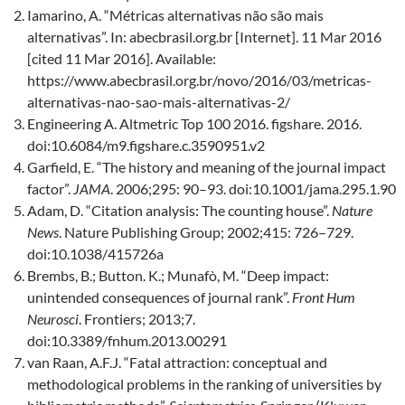
Iamarino, A. “Métricas alternativas não são mais
alternativas”. In: abecbrasil.org.br [Internet]. 11 Mar 2016
[cited 11 Mar 2016]. Available:
https://www.abecbrasil.org.br/novo/2016/03/metricas-
alternativas-nao-sao-mais-alternativas-2/
Engineering A. Altmetric Top 100 2016. figshare. 2016.
doi:10.6084/m9.figshare.c.3590951.v2
Garfield, E. “The history and meaning of the journal impact
factor”.
JAMA
. 2006;295: 90–93. doi:10.1001/jama.295.1.90
Adam, D. “Citation analysis: The counting house”.
Nature
News
. Nature Publishing Group; 2002;415: 726–729.
doi:10.1038/415726a
Brembs, B.; Button. K.; Munafò, M. “Deep impact:
unintended consequences of journal rank”.
Front Hum
Neurosci
. Frontiers; 2013;7.
doi:10.3389/fnhum.2013.00291
van Raan, A.F.J. “Fatal attraction: conceptual and
methodological problems in the ranking of universities by