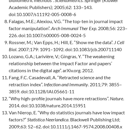
bibliometric methods”.
Scientometrics
. Springer (Kluwer
Academic Publishers); 2005;62: 133–143.
doi:10.1007/s11192-005-0008-6
Falagas, M.E.; Alexiou, V.G. “The top-ten in journal impact
factor manipulation”.
Arch Immunol Ther Exp
. 2008;56: 223–
226. doi:10.1007/s00005-008-0024-5
Rossner, M.; Van Epps, H.; Hill, E. “Show me the data”.
J Cell
Biol
. 2007;179: 1091–1092. doi:10.1083/jcb.200711140
Lozano, G.A.; Larivière, V.; Gingras, Y. “The weakening
relationship between the Impact Factor and papers’
citations in the digital age”. arXiv.org. 2012.
Fang, F.C. Casadevall, A. “Retracted science and the
retraction index”.
Infection and Immunity
. 2011;79: 3855–
3859. doi:10.1128/IAI.05661-11
“Why high-profile journals have more retractions”.
Nature
.
2014. doi:10.1038/nature.2014.15951
Van Nierop, E. “Why do statistics journals have low impact
factors?”
Statistica Neerlandica
. Blackwell Publishing Ltd;
2009;63: 52–62. doi:10.1111/j.1467-9574.2008.00408.x