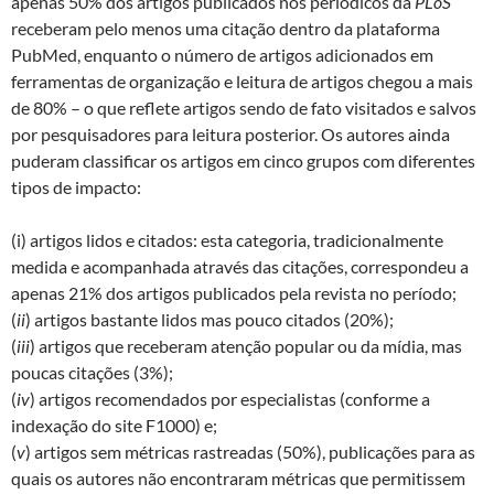
apenas 50% dos artigos publicados nos periódicos da
PLoS
receberam pelo menos uma citação dentro da plataforma
PubMed, enquanto o número de artigos adicionados em
ferramentas de organização e leitura de artigos chegou a mais
de 80% – o que reflete artigos sendo de fato visitados e salvos
por pesquisadores para leitura posterior. Os autores ainda
puderam classificar os artigos em cinco grupos com diferentes
tipos de impacto:
(i) artigos lidos e citados: esta categoria, tradicionalmente
medida e acompanhada através das citações, correspondeu a
apenas 21% dos artigos publicados pela revista no período;
(
ii
) artigos bastante lidos mas pouco citados (20%);
(
iii
) artigos que receberam atenção popular ou da mídia, mas
poucas citações (3%);
(
iv
) artigos recomendados por especialistas (conforme a
indexação do site F1000) e;
(
v
) artigos sem métricas rastreadas (50%), publicações para as
quais os autores não encontraram métricas que permitissem