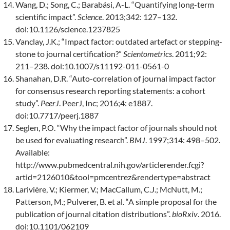
Wang, D.; Song, C.; Barabási, A-L. “Quantifying long-term
scientific impact”.
Science
. 2013;342: 127–132.
doi:10.1126/science.1237825
Vanclay, J.K.; “Impact factor: outdated artefact or stepping-
stone to journal certification?”
Scientometrics
. 2011;92:
211–238. doi:10.1007/s11192-011-0561-0
Shanahan, D.R. “Auto-correlation of journal impact factor
for consensus research reporting statements: a cohort
study”.
PeerJ
. PeerJ, Inc; 2016;4: e1887.
doi:10.7717/peerj.1887
Seglen, P.O. “Why the impact factor of journals should not
be used for evaluating research”.
BMJ
. 1997;314: 498–502.
Available:
http://www.pubmedcentral.nih.gov/articlerender.fcgi?
artid=2126010&tool=pmcentrez&rendertype=abstract
Larivière, V.; Kiermer, V.; MacCallum, C.J.; McNutt, M.;
Patterson, M.; Pulverer, B. et al. “A simple proposal for the
publication of journal citation distributions”.
bioRxiv
. 2016.
doi:10.1101/062109