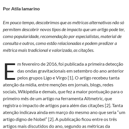
as
ac
h
ri
Por Atila Iamarino
to
e
at
nt
d
b
s
Em pouco tempo, descobrimos que as métricas alternativas não só
o
o
A
permitem descobrir novos tipos de impacto que um artigo pode ter,
como popularidade, recomendação por especialistas, material de
n
o
p
consulta e outros, como estão relacionadas e podem predizer a
k
p
métrica mais tradicional e valorizada, as citações.
E
m fevereiro de 2016, foi publicada a primeira detecção
das ondas gravitacionais em setembro do ano anterior
pelos grupos Ligo e Virgo [1]. O artigo recebeu tanta
atenção da mídia, entre menções em jornais, blogs, redes
sociais, Wikipédia e demais, que fez a maior pontuação para o
primeiro mês de um artigo na ferramenta Altmetric, que
registra o impacto de artigos para além das citações [2]. Tanta
atenção indicava ainda em março do mesmo ano que seria “um
artigo digno de Nobel” [2]. A publicação ficou entre os três
artigos mais discutidos do ano, segundo as métricas da