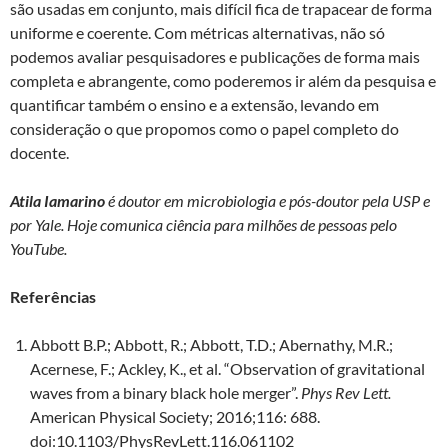
são usadas em conjunto, mais difícil fica de trapacear de forma
uniforme e coerente. Com métricas alternativas, não só
podemos avaliar pesquisadores e publicações de forma mais
completa e abrangente, como poderemos ir além da pesquisa e
quantificar também o ensino e a extensão, levando em
consideração o que propomos como o papel completo do
docente.
Atila Iamarino
é doutor em microbiologia e pós-doutor pela USP e
por Yale. Hoje comunica ciência para milhões de pessoas pelo
YouTube.
Referências
Abbott B.P.; Abbott, R.; Abbott, T.D.; Abernathy, M.R.;
Acernese, F.; Ackley, K., et al. “Observation of gravitational
waves from a binary black hole merger”.
Phys Rev Lett.
American Physical Society; 2016;116: 688.
doi:10.1103/PhysRevLett.116.061102