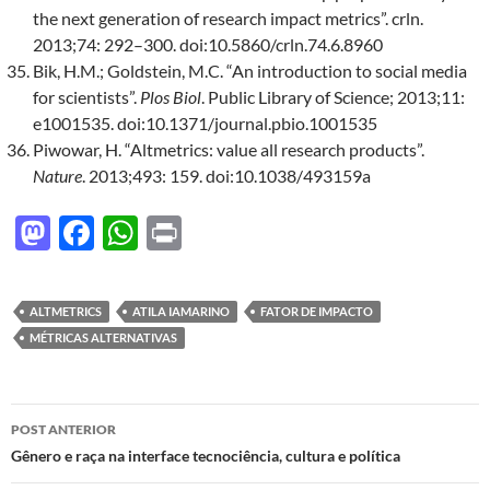
the next generation of research impact metrics”. crln.
2013;74: 292–300. doi:10.5860/crln.74.6.8960
Bik, H.M.; Goldstein, M.C. “An introduction to social media
for scientists”.
Plos Biol
. Public Library of Science; 2013;11:
e1001535. doi:10.1371/journal.pbio.1001535
Piwowar, H. “Altmetrics: value all research products”.
Nature
. 2013;493: 159. doi:10.1038/493159a
M
F
W
P
as
ac
h
ri
to
e
at
nt
ALTMETRICS
ATILA IAMARINO
FATOR DE IMPACTO
d
b
s
MÉTRICAS ALTERNATIVAS
o
o
A
n
o
p
Navegação
POST ANTERIOR
k
p
de
Gênero e raça na interface tecnociência, cultura e política