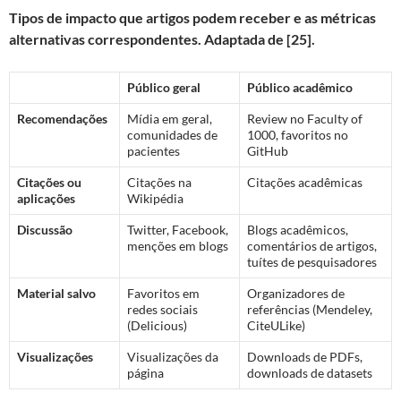
Tipos de impacto que artigos podem receber e as métricas
alternativas correspondentes. Adaptada de [25].
Público geral
Público acadêmico
Recomendações
Mídia em geral,
Review no Faculty of
comunidades de
1000, favoritos no
pacientes
GitHub
Citações ou
Citações na
Citações acadêmicas
aplicações
Wikipédia
Discussão
Twitter, Facebook,
Blogs acadêmicos,
menções em blogs
comentários de artigos,
tuítes de pesquisadores
Material salvo
Favoritos em
Organizadores de
redes sociais
referências (Mendeley,
(Delicious)
CiteULike)
Visualizações
Visualizações da
Downloads de PDFs,
página
downloads de datasets