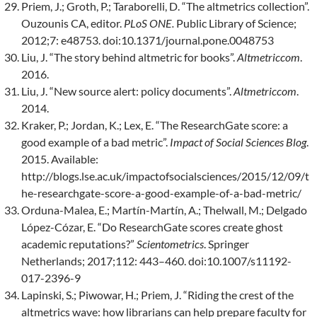
Priem, J.; Groth, P.; Taraborelli, D. “The altmetrics collection”.
Ouzounis CA, editor.
PLoS ONE.
Public Library of Science;
2012;7: e48753. doi:10.1371/journal.pone.0048753
Liu, J. “The story behind altmetric for books”.
Altmetriccom
.
2016.
Liu, J. “New source alert: policy documents”.
Altmetriccom
.
2014.
Kraker, P.; Jordan, K.; Lex, E. “The ResearchGate score: a
good example of a bad metric”.
Impact of Social Sciences Blog
.
2015. Available:
http://blogs.lse.ac.uk/impactofsocialsciences/2015/12/09/t
he-researchgate-score-a-good-example-of-a-bad-metric/
Orduna-Malea, E.; Martín-Martín, A.; Thelwall, M.; Delgado
López-Cózar, E. “Do ResearchGate scores create ghost
academic reputations?”
Scientometrics
. Springer
Netherlands; 2017;112: 443–460. doi:10.1007/s11192-
017-2396-9
Lapinski, S.; Piwowar, H.; Priem, J. “Riding the crest of the
altmetrics wave: how librarians can help prepare faculty for