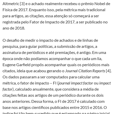
Altmetric [3] e o achado realmente recebeu o prêmio Nobel de
Física de 2017. Enquanto isso, pela métrica mais tradicional
para artigos, as citações, essa atenção só começará a ser
registrada pelo Fator de Impacto de 2017, a ser publicado no
ano de 2018.
O desafio de medir o impacto de achados e de linhas de
pesquisa, para guiar políticas, a submissão de artigos, a
assinatura de periódicos e até premiações, é antigo. Em uma
época onde não podíamos acompanhar o que cada um lia,
Eugene Garfield propôs acompanhar quais os periódicos mais
citados, ideia que acabou gerando o
Journal Citation Reports
[4].
Os dados passaram a ser computados para calcular uma
métrica, o fator de impacto – FI (
journal impact factor
ou
impact
factor
), calculado anualmente, que considera a média de
citações feitas aos artigos de um periódico durante os dois
anos anteriores. Dessa forma, o FI de 2017 é calculado com
base nos artigos científicos publicados entre 2015 e 2016. O
índice foi tão bem-sucedido que é estampado na página inicial