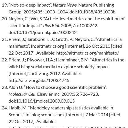
“Not-so-deep impact”.
Nature News
. Nature Publishing
Group; 2005;435: 1003–1004. doi:10.1038/4351003b
Neylon, C.; Wu, S. “Article-level metrics and the evolution of
scientific impact”.
Plos Biol
. 2009;7: e1000242.
doi:10.1371/journal.pbio.1000242
Priem, J.; Taraborelli, D.; Groth, P.; Neylon, C. “Altmetrics: a
manifesto”. In: altmetrics.org [Internet]. 26 Oct 2010 [cited
22 Oct 2017]. Available: http://altmetrics.org/manifesto/
Priem, J.; Piwowar, H.A.; Hemminger, B.M. “Altmetrics in the
wild: Using social media to explore scholarly impact
[Internet]”. arXiv.org. 2012. Available:
http://arxiv.org/abs/1203.4745
Alon U. “How to choose a good scientific problem”.
Molecular Cell
. Elsevier Inc; 2009;35: 726–728.
doi:10.1016/j.molcel.2009.09.013
Habib, M. “Mendeley readership statistics available in
Scopus”. In: blog.scopus.com [Internet]. 7 Mar 2014 [cited
22 Oct 2017]. Available: