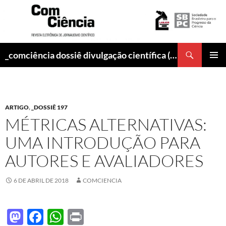
Pesquisar
_comciência dossiê divulgação científica (abr/2018)
PULAR
MENU
PARA
PRINCI
O
CONTEÚDO
ARTIGO
,
_DOSSIÊ 197
MÉTRICAS ALTERNATIVAS:
UMA INTRODUÇÃO PARA
AUTORES E AVALIADORES
6 DE ABRIL DE 2018
COMCIENCIA
M
F
W
P