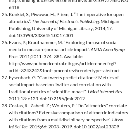
http://linkinghub.elsevier.com/retrieve/pii/S109727650900
6418
Konkiel, S., Piwowar, H., Priem, J. “The imperative for open
altmetrics”.
The Journal of Electronic Publishing
. Michigan
Publishing, University of Michigan Library; 2014;17.
doi:10.3998/3336451.0017.301
Evans, P.; Krauthammer, M. “Exploring the use of social
media to measure journal article impact”.
AMIA Annu Symp
Proc
. 2011;2011: 374–381. Available:
http://www.pubmedcentral.nih.gov/articlerender.fcgi?
artid=3243242&tool=pmcentrez&rendertype=abstract
Eysenbach, G. “Can tweets predict citations? Metrics of
social impact based on Twitter and correlation with
traditional metrics of scientific impact”.
J Med Internet Res
.
2011;13: e123. doi:10.2196/jmir.2012
Costas, R.; Zahedi, Z.; Wouters, P. “Do “altmetrics” correlate
with citations? Extensive comparison of altmetric indicators
with citations from a multidisciplinary perspective”.
J Assn
Inf Sci Tec
. 2015;66: 2003–2019. doi:10.1002/asi.23309