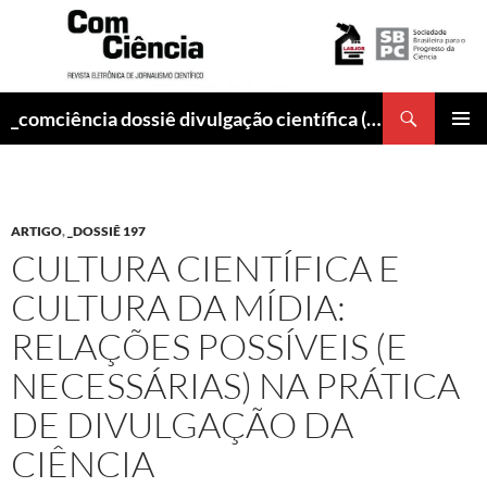
Pesquisar
_comciência dossiê divulgação científica (abr/2018)
PULAR
MENU
PARA
PRINCI
O
CONTEÚDO
ARTIGO
,
_DOSSIÊ 197
CULTURA CIENTÍFICA E
CULTURA DA MÍDIA:
RELAÇÕES POSSÍVEIS (E
NECESSÁRIAS) NA PRÁTICA
DE DIVULGAÇÃO DA
CIÊNCIA