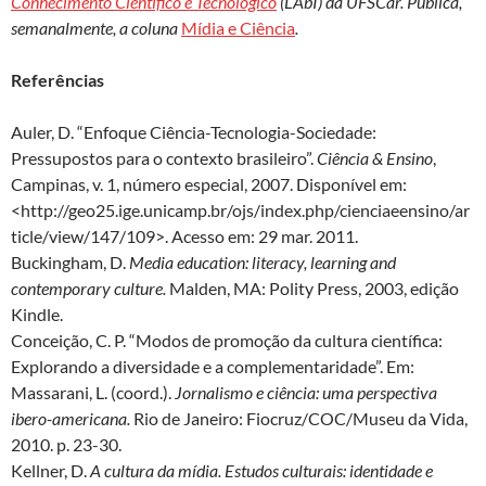
Conhecimento Científico e Tecnológico
(LAbI) da UFSCar. Publica,
semanalmente, a coluna
Mídia e Ciência
.
Referências
Auler, D. “Enfoque Ciência-Tecnologia-Sociedade:
Pressupostos para o contexto brasileiro”.
Ciência & Ensino
,
Campinas, v. 1, número especial, 2007. Disponível em:
<http://geo25.ige.unicamp.br/ojs/index.php/cienciaeensino/ar
ticle/view/147/109>. Acesso em: 29 mar. 2011.
Buckingham, D.
Media education: literacy, learning and
contemporary culture.
Malden, MA: Polity Press, 2003, edição
Kindle.
Conceição, C. P. “Modos de promoção da cultura científica:
Explorando a diversidade e a complementaridade”. Em:
Massarani, L. (coord.).
Jornalismo e ciência: uma perspectiva
ibero-americana.
Rio de Janeiro: Fiocruz/COC/Museu da Vida,
2010. p. 23-30.
Kellner, D.
A cultura da mídia.
Estudos culturais: identidade e