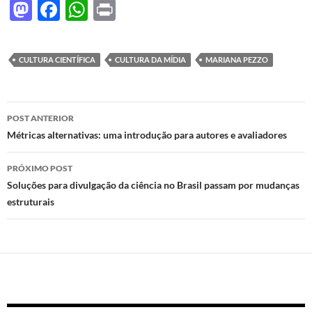
M
F
W
P
as
ac
h
ri
to
e
at
nt
CULTURA CIENTÍFICA
CULTURA DA MÍDIA
MARIANA PEZZO
d
b
s
o
o
A
Navegação
n
o
p
POST ANTERIOR
de
Métricas alternativas: uma introdução para autores e avaliadores
k
p
posts
PRÓXIMO POST
Soluções para divulgação da ciência no Brasil passam por mudanças
estruturais