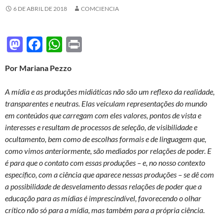
6 DE ABRIL DE 2018
COMCIENCIA
M
F
W
P
as
ac
h
ri
Por Mariana Pezzo
to
e
at
nt
d
b
s
A mídia e as produções midiáticas não são um reflexo da realidade,
o
o
A
transparentes e neutras. Elas veiculam representações do mundo
em conteúdos que carregam com eles valores, pontos de vista e
n
o
p
interesses e resultam de processos de seleção, de visibilidade e
k
p
ocultamento, bem como de escolhas formais e de linguagem que,
como vimos anteriormente, são mediados por relações de poder. E
é para que o contato com essas produções – e, no nosso contexto
específico, com a ciência que aparece nessas produções – se dê com
a possibilidade de desvelamento dessas relações de poder que a
educação para as mídias é imprescindível, favorecendo o olhar
crítico não só para a mídia, mas também para a própria ciência.