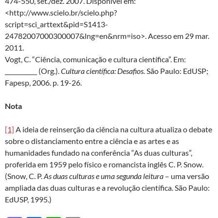
474-550, set./dez. 2007. Disponível em:
<http://www.scielo.br/scielo.php?
script=sci_arttext&pid=S1413-
24782007000300007&lng=en&nrm=iso>. Acesso em 29 mar.
2011.
Vogt, C. “Ciência, comunicação e cultura científica”. Em:
___________ (Org.).
Cultura científica: Desafios.
São Paulo: EdUSP;
Fapesp, 2006. p. 19-26.
Nota
[1]
A ideia de reinserção da ciência na cultura atualiza o debate
sobre o distanciamento entre a ciência e as artes e as
humanidades fundado na conferência “As duas culturas”,
proferida em 1959 pelo físico e romancista inglês C. P. Snow.
(Snow, C. P.
As duas culturas e uma segunda leitura
– uma versão
ampliada das duas culturas e a revolução científica. São Paulo:
EdUSP, 1995.)