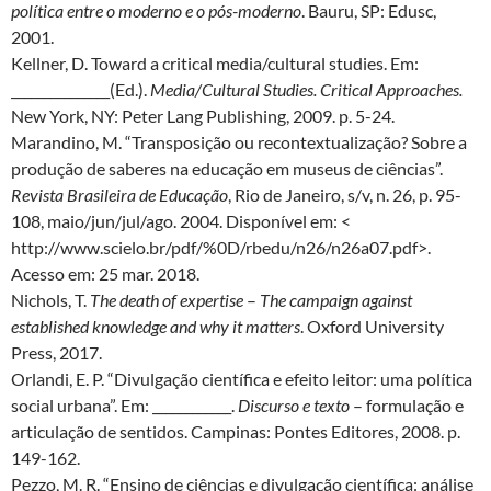
política entre o moderno e o pós-moderno
. Bauru, SP: Edusc,
2001.
Kellner, D. Toward a critical media/cultural studies. Em:
_______________(Ed.).
Media/Cultural Studies. Critical Approaches.
New York, NY: Peter Lang Publishing, 2009. p. 5-24.
Marandino, M. “Transposição ou recontextualização? Sobre a
produção de saberes na educação em museus de ciências”.
Revista Brasileira de Educação
, Rio de Janeiro, s/v, n. 26, p. 95-
108, maio/jun/jul/ago. 2004. Disponível em: <
http://www.scielo.br/pdf/%0D/rbedu/n26/n26a07.pdf>.
Acesso em: 25 mar. 2018.
Nichols, T.
The death of expertise
–
The campaign against
established knowledge and why it matters
. Oxford University
Press, 2017.
Orlandi, E. P. “Divulgação científica e efeito leitor: uma política
social urbana”. Em: ____________.
Discurso e texto
– formulação e
articulação de sentidos. Campinas: Pontes Editores, 2008. p.
149-162.
Pezzo, M. R. “Ensino de ciências e divulgação científica: análise