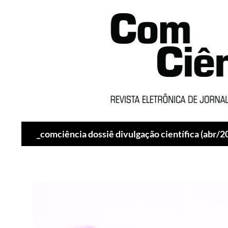
Pesquisar
_comciência dossiê divulgação científica (abr/2