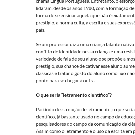
chama Língua Portuguesa. Entretanto, o esforço
lidaram, desde os anos 1980, com a formação d
forma de se ensinar aquela que não é exatament
prestígio, a norma culta, a escrita e suas expressõ
país.
Se um professor diz a uma criança falante nativ
conflito de identidade nessa criança e uma resistê
variedade de fala de seu aluno e se propõe a mo
prestígio, sua chance de cativar esse aluno aum
clássicas e tratar o gosto do aluno como lixo n
ponto para se chegar à outra.
O que seria “letramento científico”?
Partindo dessa noção de letramento, o que seria 
científico, já bastante usado no campo da educaç
pesquisadores do campo da comunicação da ciên
Assim como o letramento é o uso da escrita em pr