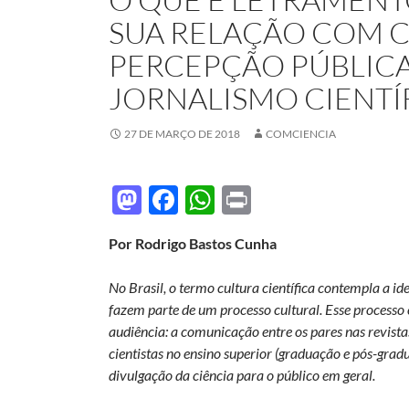
SUA RELAÇÃO COM C
PERCEPÇÃO PÚBLICA
JORNALISMO CIENTÍ
27 DE MARÇO DE 2018
COMCIENCIA
M
F
W
P
as
ac
h
ri
Por Rodrigo Bastos Cunha
to
e
at
nt
d
b
s
No Brasil, o termo cultura científica contempla a id
o
o
A
fazem parte de um processo cultural. Esse processo
audiência: a comunicação entre os pares nas revista
n
o
p
cientistas no ensino superior (graduação e pós-gradua
k
p
divulgação da ciência para o público em geral.