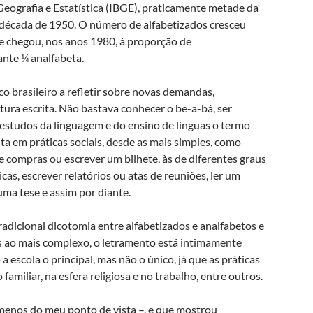
 Geografia e Estatística (IBGE), praticamente metade da
a década de 1950. O número de alfabetizados cresceu
e chegou, nos anos 1980, à proporção de
nte ¼ analfabeta.
o brasileiro a refletir sobre novas demandas,
tura escrita. Não bastava conhecer o be-a-bá, ser
estudos da linguagem e do ensino de línguas o termo
ita em práticas sociais, desde as mais simples, como
de compras ou escrever um bilhete, às de diferentes graus
cas, escrever relatórios ou atas de reuniões, ler um
uma tese e assim por diante.
adicional dicotomia entre alfabetizados e analfabetos e
es ao mais complexo, o letramento está intimamente
a escola o principal, mas não o único, já que as práticas
 familiar, na esfera religiosa e no trabalho, entre outros.
menos do meu ponto de vista –, e que mostrou