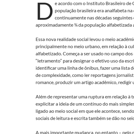
D
e acordo com o Instituto Brasileiro de
população brasileira era analfabeta n
continuamente nas décadas seguintes 
aproximadamente ¾ da população alfabetizada a
Essa nova realidade social levou o meio acadêmic
principalmente no meio urbano, em relação à cul
alfabetizado. Começa a ser usado no campo dos 
“letramento” para designar o efetivo uso da escr
identificar uma linha de ônibus, fazer uma lista 
de complexidade, como ler reportagens jornalísti
romance, produzir um artigo acadêmico, redigir 
Além de representar uma ruptura em relação à tr
explicitar a ideia de um contínuo do mais simpl
ligado ao meio social em que ele acontece, sendo 
sociais de leitura e escrita também se dão no seio
A mais importante mudança, no entanto – pelo 