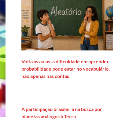
Volta às aulas: a dificuldade em aprender
probabilidade pode estar no vocabulário,
não apenas nas contas
A participação brasileira na busca por
planetas análogos à Terra