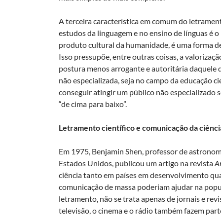
A terceira característica em comum do letrament
estudos da linguagem e no ensino de línguas é o
produto cultural da humanidade, é uma forma de 
Isso pressupõe, entre outras coisas, a valorizaç
postura menos arrogante e autoritária daquele qu
não especializada, seja no campo da educação cien
conseguir atingir um público não especializado s
“de cima para baixo”.
Letramento científico e comunicação da ciênci
Em 1975, Benjamin Shen, professor de astronomia
Estados Unidos, publicou um artigo na revista
A
ciência tanto em países em desenvolvimento quant
comunicação de massa poderiam ajudar na popula
letramento, não se trata apenas de jornais e revis
televisão, o cinema e o rádio também fazem part