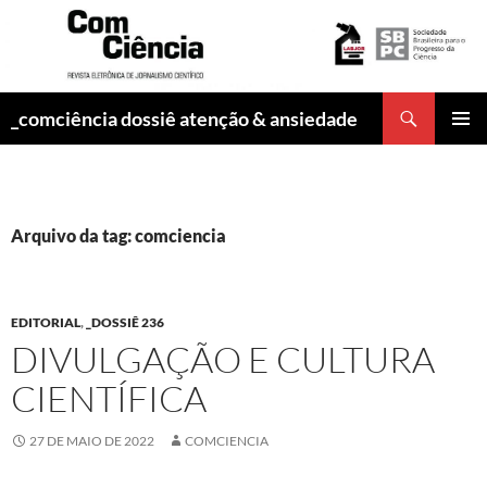
Pesquisar
_comciência dossiê atenção & ansiedade
PULAR
MENU
PARA
PRINCI
O
CONTEÚDO
Arquivo da tag: comciencia
EDITORIAL
,
_DOSSIÊ 236
DIVULGAÇÃO E CULTURA
CIENTÍFICA
27 DE MAIO DE 2022
COMCIENCIA