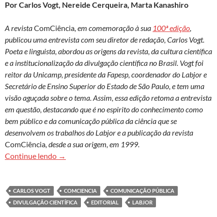
Por Carlos Vogt, Nereide Cerqueira, Marta Kanashiro
A revista
ComCiência
, em comemoração à sua
100ª edição
,
publicou uma entrevista com seu diretor de redação, Carlos Vogt.
Poeta e linguista, abordou as origens da revista, da cultura científica
e a institucionalização da divulgação científica no Brasil. Vogt foi
reitor da Unicamp, presidente da Fapesp, coordenador do Labjor e
Secretário de Ensino Superior do Estado de São Paulo, e tem uma
visão aguçada sobre o tema. Assim, essa edição retoma a entrevista
em questão, destacando que é no espirito do conhecimento como
bem público e da comunicação pública da ciência que se
desenvolvem os trabalhos do Labjor e a publicação da revista
ComCiência
, desde a sua origem, em 1999.
Divulgação e cultura científica
Continue lendo
→
CARLOS VOGT
COMCIENCIA
COMUNICAÇÃO PÚBLICA
DIVULGAÇÃO CIENTÍFICA
EDITORIAL
LABJOR