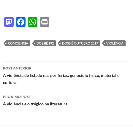
M
F
W
P
as
ac
h
ri
to
e
at
nt
COMCIENCIA
DOSSIÊ 192
DOSSIÊ OUTUBRO 2017
VIOLÊNCIA
d
b
s
o
o
A
Navegação
n
o
p
POST ANTERIOR
de
A violência de Estado nas periferias: genocídio físico, material e
k
p
cultural
posts
PRÓXIMO POST
A violência e o trágico na literatura