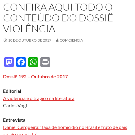
CONFIRA AQUI TODO O
CONTEÚDO DO DOSSIÊ
VIOLÊNCIA
10 DE OUTUBRO DE 2017
COMCIENCIA
M
F
W
P
as
ac
h
ri
Dossiê 192 – Outubro de 2017
to
e
at
nt
d
b
s
Editorial
o
o
A
A violência e o trágico na literatura
Carlos Vogt
n
o
p
k
p
Entrevista
Daniel Cerqueira: ‘Taxa de homicídio no Brasil é fruto de país
arcaico e racista’