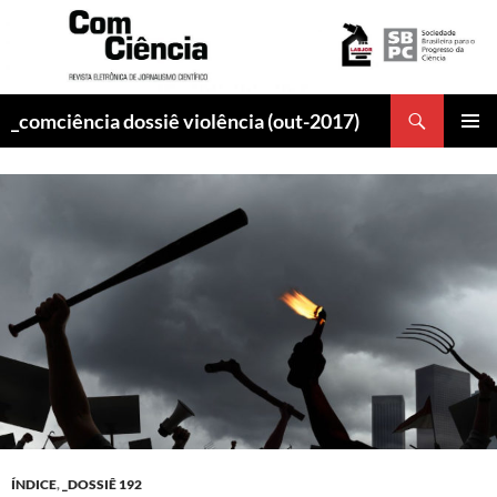
Pesquisar
_comciência dossiê violência (out-2017)
PULAR
MENU
PARA
PRINCI
O
CONTEÚDO
ÍNDICE
,
_DOSSIÊ 192