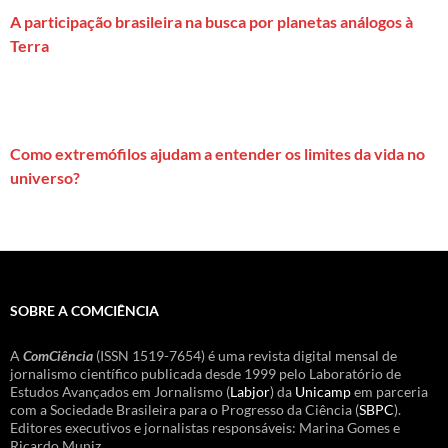
A participação brasileira na busca por planetas análogos à
Terra
Como extremófilos ajudam a entender os limites da vida no
universo?
SOBRE A COMCIÊNCIA
A
ComCiência
(ISSN 1519-7654) é uma revista digital mensal de
jornalismo científico publicada desde 1999 pelo Laboratório de
Estudos Avançados em Jornalismo (
Labjor
) da
Unicamp
em parceria
com a Sociedade Brasileira para o Progresso da Ciência (
SBPC
).
Editores executivos e jornalistas responsáveis: Marina Gomes e
Ricardo Muniz.