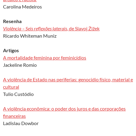
Carolina Medeiros
Resenha
Violência – Seis reflexões laterais
, de
Slavoj Žižek
Ricardo Whiteman Muniz
Artigos
A mortalidade feminina por feminicídios
Jackeline Romio
A violência de Estado nas periferias: genocídio físico, material e
cultural
Tulio Custódio
A violência econômica: o poder dos juros e das corporações
financeiras
Ladislau Dowbor