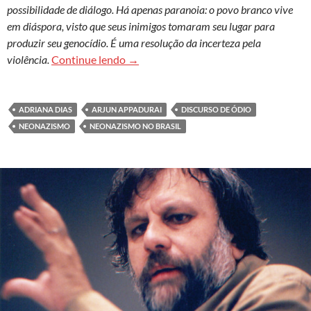
possibilidade de diálogo. Há apenas paranoia: o povo branco vive
em diáspora, visto que seus inimigos tomaram seu lugar para
produzir seu genocídio. É uma resolução da incerteza pela
Neonazismos – ódio e sentido
violência.
Continue lendo
→
ADRIANA DIAS
ARJUN APPADURAI
DISCURSO DE ÓDIO
NEONAZISMO
NEONAZISMO NO BRASIL