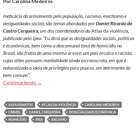
Por Carolina Medeiros
Ineficácia do armamento pela população, racismo, machismo e
desigualdades sociais são temas abordados por
Daniel Ricardo de
Castro Cerqueira
, um dos coordenadores do
Atlas da violência
,
publicado pelo Ipea. “Eu diria que as desigualdades sociais, políticas
e econômicas, bem como a descomunal taxa de homicídio no
Brasil, são frutos de uma mesma árvore: um país arcaico e racista,
cujas elites possuem mentalidade ainda escravocrata, em que é
naturalizada a ideia de privilégios para poucos, em detrimento do
bem comum”.
Daniel Cerqueira: ‘Taxa de homicídio no Brasil é f
Continue lendo
→
ASSASSINATOS
ATLAS DA VIOLÊNCIA
CAROLINA MEDEIROS
CRIMES
DANIEL CERQUEIRA
DESIGUALDADE ECONÔMICA
HOMICÍDIO
IPEA
RACISMO