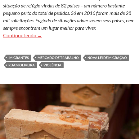
situação de refúgio vindas de 82 países – um número bastante
pequeno perto do total de pedidos. Só em 2016 foram mais de 28
mil solicitações. Fugindo de situações adversas em seus países, nem
sempre encontram um lugar melhor para viver.
Origem e destino: migrantes sofrem violência e
Continue lendo
→
IMIGRANTES
MERCADO DE TRABALHO
NOVA LEI DE MIGRAÇÃO
RUAM OLIVEIRA
VIOLÊNCIA