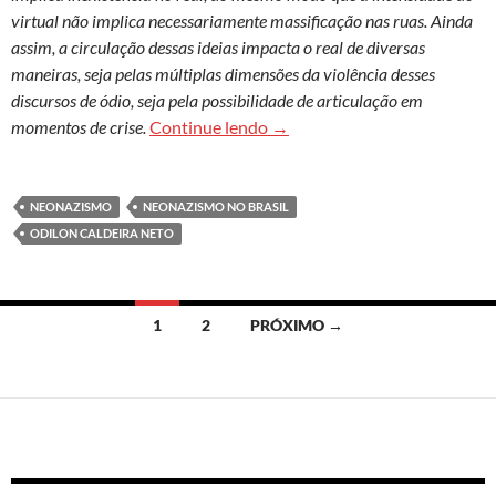
virtual não implica necessariamente massificação nas ruas. Ainda
assim, a circulação dessas ideias impacta o real de diversas
maneiras, seja pelas múltiplas dimensões da violência desses
discursos de ódio, seja pela possibilidade de articulação em
Neonazismo no Brasil: uma le
momentos de crise.
Continue lendo
→
NEONAZISMO
NEONAZISMO NO BRASIL
ODILON CALDEIRA NETO
Navegação
1
2
PRÓXIMO →
por
posts