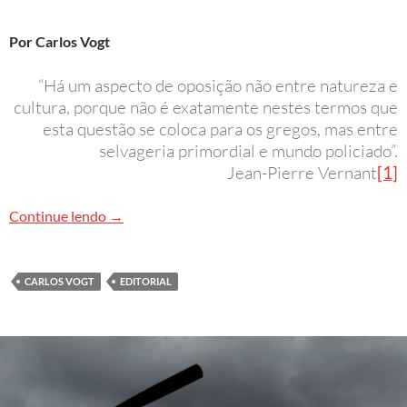
Por Carlos Vogt
“Há um aspecto de oposição não entre natureza e
cultura, porque não é exatamente nestes termos que
esta questão se coloca para os gregos, mas entre
selvageria primordial e mundo policiado”.
Jean-Pierre Vernant
[1]
A violência e o trágico na literatura
Continue lendo
→
CARLOS VOGT
EDITORIAL