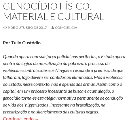
GENOCÍDIO FÍSICO,
MATERIAL E CULTURAL
9 DE OUTUBRO DE 2017
COMCIENCIA
Por Tulio Custódio
Quando opera com sua força policial nas periferias, o Estado opera
dentro da lógica da moralização da pobreza: o processo de
violência e controle sobre os Ninguéns responde à premissa de que
falharam, logo devem ser contidos ou eliminados. Mas a violência
do Estado, nesse contexto, não é apenas das armas. Assim como o
capital, em um processo incessante de busca e acumulação, o
genocídio torna-se estratégia normativa permanente de condução
de vida dos ‘niggerizados’, incessante na brutalização, na
precarização e no silenciamento das culturas negras.
A violência de Estado nas periferias: genocídio fí
Continue lendo
→