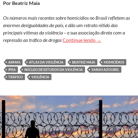
Por Beatriz Maia
Os números mais recentes sobre homicídios no Brasil refletem as
enormes desigualdades do país, e dão um retrato nítido das
principais vítimas da violência – e sua associação direta com a
A violência no Brasi
repressão ao tráfico de drogas
Continue lendo
→
ARMAS
ATLAS DA VIOLÊNCIA
BEATRIZ MAIA
HOMICÍDIOS
IPEA
NÚCLEO DE ESTUDOS DA VIOLÊNCIA
SARAH AZOUBEL
TRÁFICO
VIOLÊNCIA