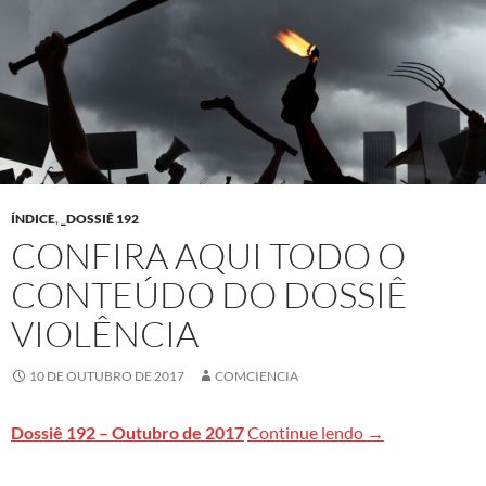
ÍNDICE
,
_DOSSIÊ 192
CONFIRA AQUI TODO O
CONTEÚDO DO DOSSIÊ
VIOLÊNCIA
10 DE OUTUBRO DE 2017
COMCIENCIA
Confira aqui to
Dossiê 192 – Outubro de 2017
Continue lendo
→