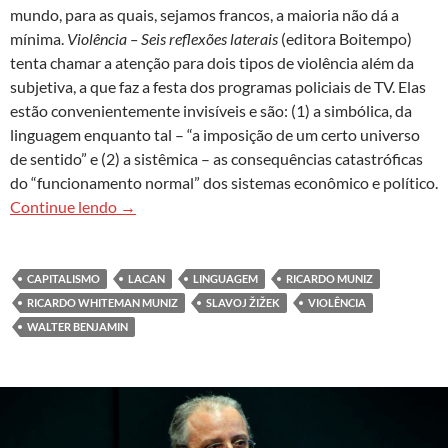
mundo, para as quais, sejamos francos, a maioria não dá a
mínima.
Violência – Seis reflexões laterais
(editora Boitempo)
tenta chamar a atenção para dois tipos de violência além da
subjetiva, a que faz a festa dos programas policiais de TV. Elas
estão convenientemente invisíveis e são: (1) a simbólica, da
linguagem enquanto tal – “a imposição de um certo universo
de sentido” e (2) a sistêmica – as consequências catastróficas
do “funcionamento normal” dos sistemas econômico e político.
Violência subjetiva, objetiva e da linguagem em 
Continue lendo
→
CAPITALISMO
LACAN
LINGUAGEM
RICARDO MUNIZ
RICARDO WHITEMAN MUNIZ
SLAVOJ ŽIŽEK
VIOLÊNCIA
WALTER BENJAMIN