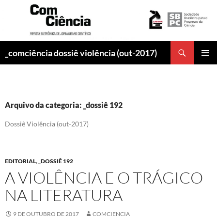
Pesquisar
_comciência dossiê violência (out-2017)
PULAR
MENU
PARA
PRINCI
O
CONTEÚDO
Arquivo da categoria: _dossiê 192
Dossiê Violência (out-2017)
EDITORIAL
,
_DOSSIÊ 192
A VIOLÊNCIA E O TRÁGICO
NA LITERATURA
9 DE OUTUBRO DE 2017
COMCIENCIA