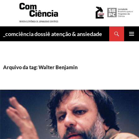
Pesquisar
_comciência dossiê atenção & ansiedade
PULAR
MENU
PARA
PRINCI
O
CONTEÚDO
Arquivo da tag: Walter Benjamin