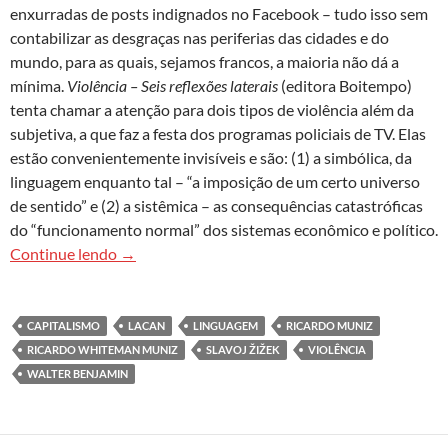
enxurradas de posts indignados no Facebook – tudo isso sem
contabilizar as desgraças nas periferias das cidades e do
mundo, para as quais, sejamos francos, a maioria não dá a
mínima.
Violência – Seis reflexões laterais
(editora Boitempo)
tenta chamar a atenção para dois tipos de violência além da
subjetiva, a que faz a festa dos programas policiais de TV. Elas
estão convenientemente invisíveis e são: (1) a simbólica, da
linguagem enquanto tal – “a imposição de um certo universo
de sentido” e (2) a sistêmica – as consequências catastróficas
do “funcionamento normal” dos sistemas econômico e político.
Violência subjetiva, objetiva e da linguagem em 
Continue lendo
→
CAPITALISMO
LACAN
LINGUAGEM
RICARDO MUNIZ
RICARDO WHITEMAN MUNIZ
SLAVOJ ŽIŽEK
VIOLÊNCIA
WALTER BENJAMIN