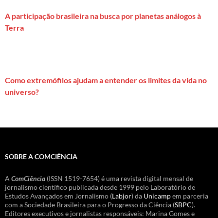
A participação brasileira na busca por planetas análogos à
Terra
Como extremófilos ajudam a entender os limites da vida no
universo?
SOBRE A COMCIÊNCIA
A
ComCiência
(ISSN 1519-7654) é uma revista digital mensal de
jornalismo científico publicada desde 1999 pelo Laboratório de
Estudos Avançados em Jornalismo (
Labjor
) da
Unicamp
em parceria
com a Sociedade Brasileira para o Progresso da Ciência (
SBPC
).
Editores executivos e jornalistas responsáveis: Marina Gomes e