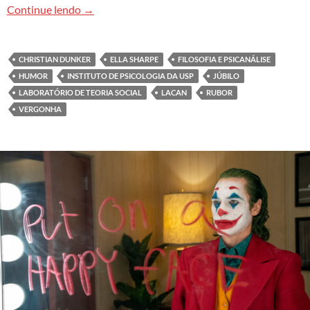
Humor e Vergonha
Continue lendo
→
CHRISTIAN DUNKER
ELLA SHARPE
FILOSOFIA E PSICANÁLISE
HUMOR
INSTITUTO DE PSICOLOGIA DA USP
JÚBILO
LABORATÓRIO DE TEORIA SOCIAL
LACAN
RUBOR
VERGONHA