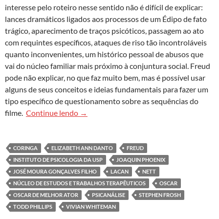
interesse pelo roteiro nesse sentido não é difícil de explicar:
lances dramáticos ligados aos processos de um Édipo de fato
trágico, aparecimento de traços psicóticos, passagem ao ato
com requintes específicos, ataques de riso tão incontroláveis
quanto inconvenientes, um histórico pessoal de abusos que
vai do núcleo familiar mais próximo à conjuntura social. Freud
pode não explicar, no que faz muito bem, mas é possível usar
alguns de seus conceitos e ideias fundamentais para fazer um
tipo específico de questionamento sobre as sequências do
A quem interessa manter populações inteir
filme.
Continue lendo
→
CORINGA
ELIZABETH ANN DANTO
FREUD
INSTITUTO DE PSICOLOGIA DA USP
JOAQUIN PHOENIX
JOSÉ MOURA GONÇALVES FILHO
LACAN
NETT
NÚCLEO DE ESTUDOS E TRABALHOS TERAPÊUTICOS
OSCAR
OSCAR DE MELHOR ATOR
PSICANÁLISE
STEPHEN FROSH
TODD PHILLIPS
VIVIAN WHITEMAN