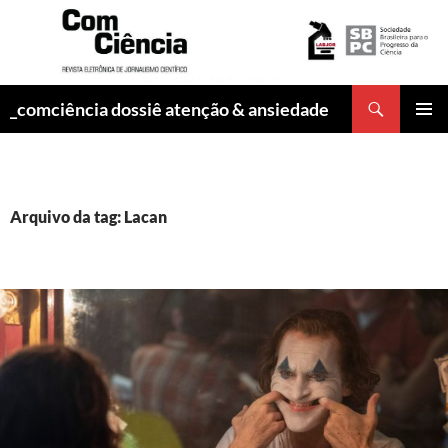
Pesquisar
_comciência dossiê atenção & ansiedade
PULAR
MENU
PARA
PRINCI
O
CONTEÚDO
Arquivo da tag: Lacan