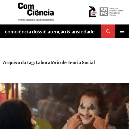
Pesquisar
_comciência dossiê atenção & ansiedade
PULAR
MENU
PARA
PRINCI
O
CONTEÚDO
Arquivo da tag: Laboratório de Teoria Social