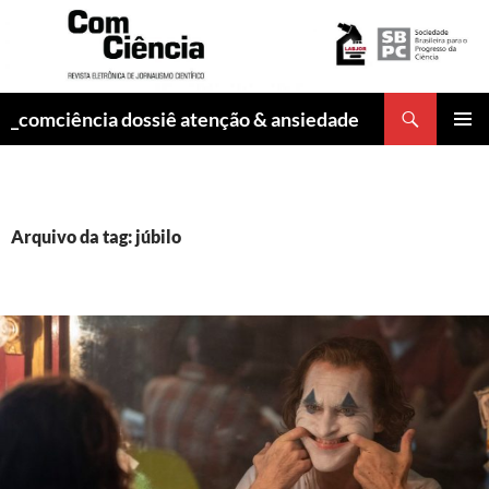
Pesquisar
_comciência dossiê atenção & ansiedade
PULAR
MENU
PARA
PRINCI
O
CONTEÚDO
Arquivo da tag: júbilo