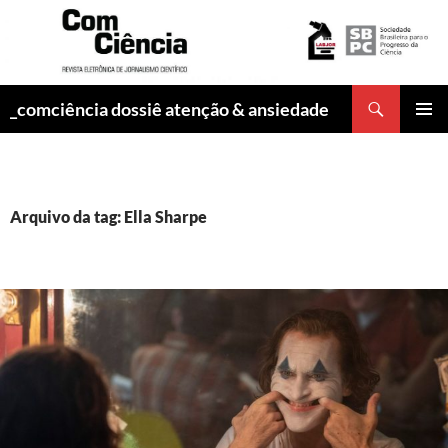
Pesquisar
_comciência dossiê atenção & ansiedade
PULAR
MENU
PARA
PRINCI
O
CONTEÚDO
Arquivo da tag: Ella Sharpe