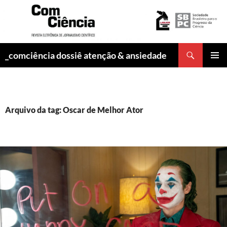
Pesquisar
_comciência dossiê atenção & ansiedade
PULAR
MENU
PARA
PRINCI
O
CONTEÚDO
Arquivo da tag: Oscar de Melhor Ator