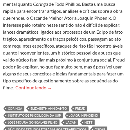
mental quanto
Coringa
de Todd Phillips. Basta uma busca
rápida para encontrar artigos, análises e críticas sobre a obra
que rendeu o Oscar de Melhor Ator a Joaquin Phoenix. O
interesse pelo roteiro nesse sentido não é difícil de explicar:
lances dramáticos ligados aos processos de um Édipo de fato
trágico, aparecimento de traços psicóticos, passagem ao ato
com requintes específicos, ataques de riso tão incontroláveis
quanto inconvenientes, um histórico pessoal de abusos que
vai do núcleo familiar mais próximo à conjuntura social. Freud
pode não explicar, no que faz muito bem, mas é possível usar
alguns de seus conceitos e ideias fundamentais para fazer um
tipo específico de questionamento sobre as sequências do
A quem interessa manter populações inteir
filme.
Continue lendo
→
CORINGA
ELIZABETH ANN DANTO
FREUD
INSTITUTO DE PSICOLOGIA DA USP
JOAQUIN PHOENIX
JOSÉ MOURA GONÇALVES FILHO
LACAN
NETT
NÚCLEO DE ESTUDOS E TRABALHOS TERAPÊUTICOS
OSCAR