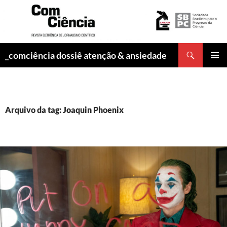
Pesquisar
_comciência dossiê atenção & ansiedade
PULAR
MENU
PARA
PRINCI
O
CONTEÚDO
Arquivo da tag: Joaquin Phoenix