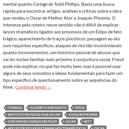
mental quanto
Coringa
de Todd Phillips. Basta uma busca
rápida para encontrar artigos, análises e críticas sobre a obra
que rendeu o Oscar de Melhor Ator a Joaquin Phoenix. O
interesse pelo roteiro nesse sentido não é difícil de explicar:
lances dramáticos ligados aos processos de um Édipo de fato
trágico, aparecimento de traços psicóticos, passagem ao ato
com requintes específicos, ataques de riso tão incontroláveis
quanto inconvenientes, um histórico pessoal de abusos que
vai do núcleo familiar mais próximo à conjuntura social. Freud
pode não explicar, no que faz muito bem, mas é possível usar
alguns de seus conceitos e ideias fundamentais para fazer um
tipo específico de questionamento sobre as sequências do
A quem interessa manter populações inteir
filme.
Continue lendo
→
CORINGA
ELIZABETH ANN DANTO
FREUD
INSTITUTO DE PSICOLOGIA DA USP
JOAQUIN PHOENIX
JOSÉ MOURA GONÇALVES FILHO
LACAN
NETT
NÚCLEO DE ESTUDOS E TRABALHOS TERAPÊUTICOS
OSCAR