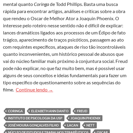
mental quanto
Coringa
de Todd Phillips. Basta uma busca
rápida para encontrar artigos, análises e críticas sobre a obra
que rendeu o Oscar de Melhor Ator a Joaquin Phoenix. O
interesse pelo roteiro nesse sentido não é difícil de explicar:
lances dramáticos ligados aos processos de um Édipo de fato
trágico, aparecimento de traços psicóticos, passagem ao ato
com requintes específicos, ataques de riso tão incontroláveis
quanto inconvenientes, um histórico pessoal de abusos que
vai do núcleo familiar mais próximo à conjuntura social. Freud
pode não explicar, no que faz muito bem, mas é possível usar
alguns de seus conceitos e ideias fundamentais para fazer um
tipo específico de questionamento sobre as sequências do
A quem interessa manter populações inteir
filme.
Continue lendo
→
CORINGA
ELIZABETH ANN DANTO
FREUD
INSTITUTO DE PSICOLOGIA DA USP
JOAQUIN PHOENIX
JOSÉ MOURA GONÇALVES FILHO
LACAN
NETT
NÚCLEO DE ESTUDOS E TRABALHOS TERAPÊUTICOS
OSCAR