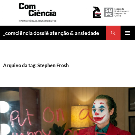
Pesquisar
_comciência dossiê atenção & ansiedade
PULAR
MENU
PARA
PRINCI
O
CONTEÚDO
Arquivo da tag: Stephen Frosh