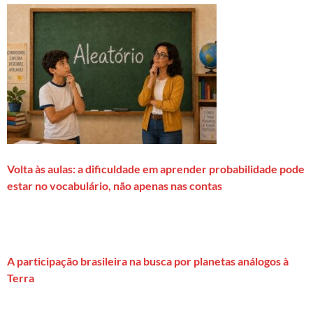
Volta às aulas: a dificuldade em aprender probabilidade pode
estar no vocabulário, não apenas nas contas
A participação brasileira na busca por planetas análogos à
Terra