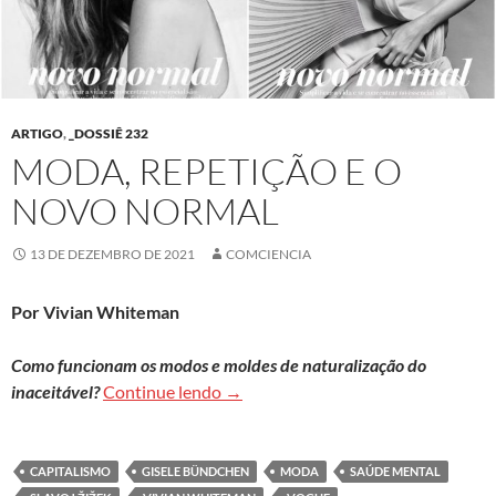
ARTIGO
,
_DOSSIÊ 232
MODA, REPETIÇÃO E O
NOVO NORMAL
13 DE DEZEMBRO DE 2021
COMCIENCIA
Por Vivian Whiteman
Como funcionam os modos e moldes de naturalização do
Moda, repetição e o novo normal
inaceitável?
Continue lendo
→
CAPITALISMO
GISELE BÜNDCHEN
MODA
SAÚDE MENTAL