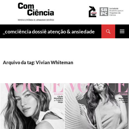
Pesquisar
_comciência dossiê atenção & ansiedade
PULAR
MENU
PARA
PRINCI
O
CONTEÚDO
Arquivo da tag: Vivian Whiteman