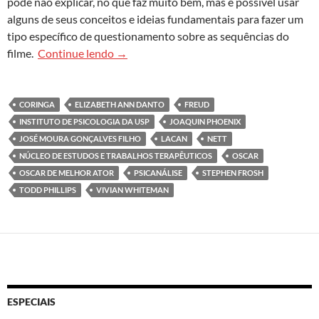
pode não explicar, no que faz muito bem, mas é possível usar
alguns de seus conceitos e ideias fundamentais para fazer um
tipo específico de questionamento sobre as sequências do
A quem interessa manter populações inteir
filme.
Continue lendo
→
CORINGA
ELIZABETH ANN DANTO
FREUD
INSTITUTO DE PSICOLOGIA DA USP
JOAQUIN PHOENIX
JOSÉ MOURA GONÇALVES FILHO
LACAN
NETT
NÚCLEO DE ESTUDOS E TRABALHOS TERAPÊUTICOS
OSCAR
OSCAR DE MELHOR ATOR
PSICANÁLISE
STEPHEN FROSH
TODD PHILLIPS
VIVIAN WHITEMAN
ESPECIAIS