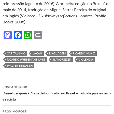
reimpressão (agosto de 2016). A primeira edição no Brasil é de
maio de 2014, tradução de Miguel Serras Pereira do original
em inglês (
Violence – Six sideways reflections.
Londres: Profile
Books, 2008)
M
F
W
P
as
ac
h
ri
to
e
at
nt
CAPITALISMO
LACAN
LINGUAGEM
RICARDO MUNIZ
d
b
s
RICARDO WHITEMAN MUNIZ
SLAVOJ ŽIŽEK
VIOLÊNCIA
o
o
A
WALTER BENJAMIN
n
o
p
k
p
Navegação
POST ANTERIOR
de
Daniel Cerqueira: ‘Taxa de homicídio no Brasil é fruto de país arcaico
e racista’
posts
PRÓXIMO POST