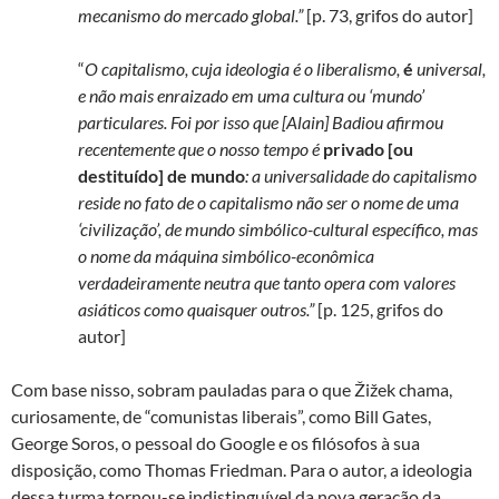
mecanismo do mercado global.”
[p. 73, grifos do autor]
“
O capitalismo, cuja ideologia é o liberalismo,
é
universal,
e não mais enraizado em uma cultura ou ‘mundo’
particulares. Foi por isso que [Alain] Badiou afirmou
recentemente que o nosso tempo é
privado [ou
destituído] de mundo
: a universalidade do capitalismo
reside no fato de o capitalismo não ser o nome de uma
‘civilização’, de mundo simbólico-cultural específico, mas
o nome da máquina simbólico-econômica
verdadeiramente neutra que tanto opera com valores
asiáticos como quaisquer outros.”
[p. 125, grifos do
autor]
Com base nisso, sobram pauladas para o que Žižek chama,
curiosamente, de “comunistas liberais”, como Bill Gates,
George Soros, o pessoal do Google e os filósofos à sua
disposição, como Thomas Friedman. Para o autor, a ideologia
dessa turma tornou-se indistinguível da nova geração da