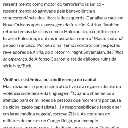
ressentimento como motor do terrorismo islâmico –
ressentimento só agravado pela benevolência e
condescendência dos liberais de esquerda. E analisa o caos em
Nova Orleans após a passagem do furacão Katrina. Também
retoma temas clássicos como o Holocausto, o conflito entre
Israel e Palestina, e outros inusitados, como a “Masturbatona”
de São Francisco. Por seu olhar temos contato com aspectos
reveladores de
A vila
, do diretor M. Night Shyamalan, de
Filhos
da esperança,
de Alfonso Cuarón, e até de diálogos ruins da
série Nip/Tuck.
Violência sistêmica, ou a indiferença do capital
Mas, dizíamos, o ponto central do livro é a cegueira diante da
violência sistêmica e da linguagem. “Quando chamamos a
atenção para os milhões de pessoas que morreram por causa
da globalização capitalista […] a responsabilidade tende a ser
em larga medida negada”, escreve Žižek. As centenas de
milhares de mortes no Congo Belga, por exemplo,
aconteceram como resultado de um processo que “ninguém