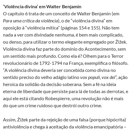
‘Violência divina’ em Walter Benjamin
O capítulo 6 trata de um conceito de Walter Benjamin (em
Para uma crítica da violência
), o de “violência divina” em
oposição à “violência mítica” (páginas 154 e 155). Não tem
nada a ver com divindade nenhuma, é bem mais complicado,
ou denso, para utilizar o termo elegante empregado por Žižek.
Violência divina faz parte do domínio do Acontecimento, sem
um sentido mais profundo. Como ela é? Olhem para o Terror
revolucionário de 1792-1794 na França, exemplifica o filósofo.
“A violência divina deveria ser concebida como divina no
sentido preciso do velho adágio latino
vox populi, vox dei
”, ação
heroica da solidão da decisão soberana. Sem a fé na ideia
eterna de liberdade que persiste para lá de todas as derrotas, e
aqui ele está citando Robespierre, uma revolução não é mais
do que um crime ruidoso que destrói outro crime.
Assim, Žižek parte da rejeição de uma falsa (porque hipócrita)
antiviolência e chega à aceitação da violência emancipatória –