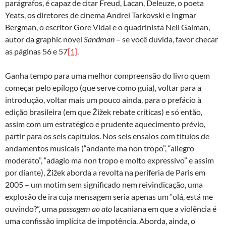
parágrafos, é capaz de citar Freud, Lacan, Deleuze, o poeta
Yeats, os diretores de cinema Andrei Tarkovski e Ingmar
Bergman, o escritor Gore Vidal e o quadrinista Neil Gaiman,
autor da graphic novel
Sandman
– se você duvida, favor checar
as páginas 56 e 57
[1]
.
Ganha tempo para uma melhor compreensão do livro quem
começar pelo epílogo (que serve como guia), voltar para a
introdução, voltar mais um pouco ainda, para o prefácio à
edição brasileira (em que Žižek rebate críticas) e só então,
assim com um estratégico e prudente aquecimento prévio,
partir para os seis capítulos. Nos seis ensaios com títulos de
andamentos musicais (“andante ma non tropo”, “allegro
moderato”, “adagio ma non tropo e molto expressivo” e assim
por diante), Žižek aborda a revolta na periferia de Paris em
2005 – um motim sem significado nem reivindicação, uma
explosão de ira cuja mensagem seria apenas um “olá, está me
ouvindo?”, uma
passagem ao ato
lacaniana em que a violência é
uma confissão implícita de impotência. Aborda, ainda, o