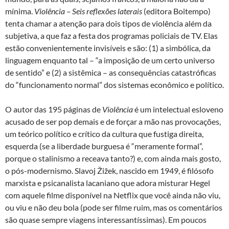
mínima.
Violência – Seis reflexões laterais
(editora Boitempo)
tenta chamar a atenção para dois tipos de violência além da
subjetiva, a que faz a festa dos programas policiais de TV. Elas
estão convenientemente invisíveis e são: (1) a simbólica, da
linguagem enquanto tal – “a imposição de um certo universo
de sentido” e (2) a sistêmica – as consequências catastróficas
do “funcionamento normal” dos sistemas econômico e político.
O autor das 195 páginas de
Violência
é um intelectual esloveno
acusado de ser pop demais e de forçar a mão nas provocações,
um teórico político e crítico da cultura que fustiga direita,
esquerda (se a liberdade burguesa é “meramente formal”,
porque o stalinismo a receava tanto?) e, com ainda mais gosto,
o pós-modernismo. Slavoj Žižek, nascido em 1949, é filósofo
marxista e psicanalista lacaniano que adora misturar Hegel
com aquele filme disponível na Netflix que você ainda não viu,
ou viu e não deu bola (pode ser filme ruim, mas os comentários
são quase sempre viagens interessantíssimas). Em poucos