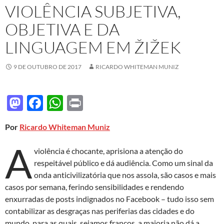
VIOLÊNCIA SUBJETIVA,
OBJETIVA E DA
LINGUAGEM EM ŽIŽEK
9 DE OUTUBRO DE 2017
RICARDO WHITEMAN MUNIZ
M
F
W
P
as
ac
h
ri
Por
Ricardo Whiteman Muniz
to
e
at
nt
A
d
b
s
violência é chocante, aprisiona a atenção do
o
o
A
respeitável público e dá audiência. Como um sinal da
onda anticivilizatória que nos assola, são casos e mais
n
o
p
casos por semana, ferindo sensibilidades e rendendo
k
p
enxurradas de posts indignados no Facebook – tudo isso sem
contabilizar as desgraças nas periferias das cidades e do
mundo, para as quais, sejamos francos, a maioria não dá a