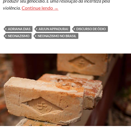
produzir seu genocídio. É uma resolução da incerteza pela
Neonazismos – ódio e sentido
violência.
Continue lendo
→
ADRIANA DIAS
ARJUN APPADURAI
DISCURSO DE ÓDIO
NEONAZISMO
NEONAZISMO NO BRASIL