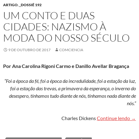
ARTIGO
,
_DOSSIÊ 192
UM CONTO E DUAS
CIDADES: NAZISMO À
MODA DO NOSSO SÉCULO
9 DE OUTUBRO DE 2017
COMCIENCIA
Por Ana Carolina Rigoni Carmo e Danillo Avellar Bragança
“Foi a época da fé, foi a época da incredulidade, foi a estação da luz,
foi a estação das trevas, a primavera da esperança, o inverno do
desespero, tínhamos tudo diante de nós, tínhamos nada diante de
nós.”
Um 
Charles Dickens
Continue lendo
→