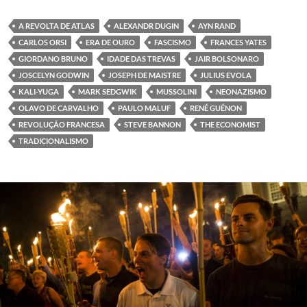
A REVOLTA DE ATLAS
ALEXANDR DUGIN
AYN RAND
CARLOS ORSI
ERA DE OURO
FASCISMO
FRANCES YATES
GIORDANO BRUNO
IDADE DAS TREVAS
JAIR BOLSONARO
JOSCELYN GODWIN
JOSEPH DE MAISTRE
JULIUS EVOLA
KALI-YUGA
MARK SEDGWIK
MUSSOLINI
NEONAZISMO
OLAVO DE CARVALHO
PAULO MALUF
RENÉ GUÉNON
REVOLUÇÃO FRANCESA
STEVE BANNON
THE ECONOMIST
TRADICIONALISMO