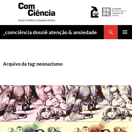
Pesquisar
_comciência dossiê atenção & ansiedade
PULAR
MENU
PARA
PRINCI
O
CONTEÚDO
Arquivo da tag: neonazismo