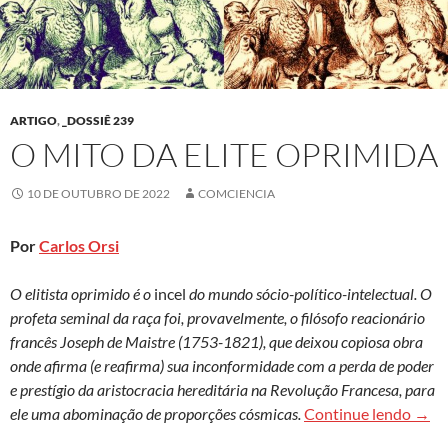
ARTIGO
,
_DOSSIÊ 239
O MITO DA ELITE OPRIMIDA
10 DE OUTUBRO DE 2022
COMCIENCIA
Por
Carlos Orsi
O elitista oprimido é o
incel
do mundo sócio-político-intelectual. O
profeta seminal da raça foi, provavelmente, o filósofo reacionário
francês Joseph de Maistre (1753-1821), que deixou copiosa obra
onde afirma (e reafirma) sua inconformidade com a perda de poder
e prestígio da aristocracia hereditária na Revolução Francesa, para
O mit
ele uma abominação de proporções cósmicas.
Continue lendo
→