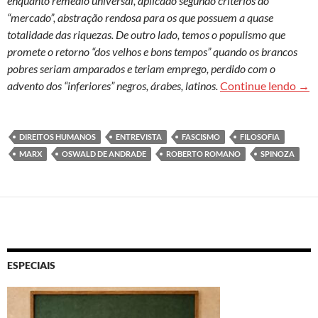
enquanto remédio universal, aplicado segundo critérios do
“mercado”, abstração rendosa para os que possuem a quase
totalidade das riquezas. De outro lado, temos o populismo que
promete o retorno “dos velhos e bons tempos” quando os brancos
pobres seriam amparados e teriam emprego, perdido com o
Rob
advento dos “inferiores” negros, árabes, latinos.
Continue lendo
→
DIREITOS HUMANOS
ENTREVISTA
FASCISMO
FILOSOFIA
MARX
OSWALD DE ANDRADE
ROBERTO ROMANO
SPINOZA
ESPECIAIS