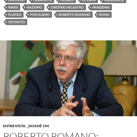
MARX
NAZISMO
ONOFRIO NICASTRO
PANDEMIA
PLATÃO
POPULISMO
ROBERTO ROMANO
ROMA
SÓCRATES
ENTREVISTA
,
_DOSSIÊ 194
ROBERTO ROMANO: