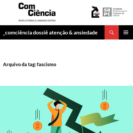
Pesquisar
_comciência dossiê atenção & ansiedade
PULAR
MENU
PARA
PRINCI
O
CONTEÚDO
Arquivo da tag: fascismo