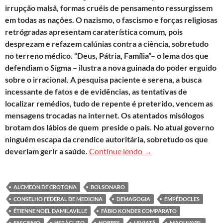
irrupção malsã, formas cruéis de pensamento ressurgissem
em todas as nações. O nazismo, o fascismo e forças religiosas
retrógradas apresentam caraterística comum, pois
desprezam e refazem calúnias contra a ciência, sobretudo
no terreno médico. “Deus, Pátria, Família”– o lema dos que
defendiam o Sigma – ilustra a nova guinada do poder erguido
sobre o irracional. A pesquisa paciente e serena, a busca
incessante de fatos e de evidências, as tentativas de
localizar remédios, tudo de repente é preterido, vencem as
mensagens trocadas na internet. Os atentados misólogos
brotam dos lábios de quem preside o país. No atual governo
ninguém escapa da crendice autoritária, sobretudo os que
O Estado como peste
deveriam gerir a saúde.
Continue lendo
→
ALCMEON DE CROTONA
BOLSONARO
CONSELHO FEDERAL DE MEDICINA
DEMAGOGIA
EMPÉDOCLES
ÉTIENNE NOËL DAMILAVILLE
FÁBIO KONDER COMPARATO
FASCISMO
HERÁCLITO
HOBBES
LEVIATÃ
MAQUIAVEL