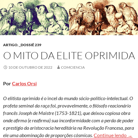
ARTIGO
,
_DOSSIÊ 239
O MITO DA ELITE OPRIMIDA
10 DE OUTUBRO DE 2022
COMCIENCIA
Por
Carlos Orsi
O elitista oprimido é o
incel
do mundo sócio-político-intelectual. O
profeta seminal da raça foi, provavelmente, o filósofo reacionário
francês Joseph de Maistre (1753-1821), que deixou copiosa obra
onde afirma (e reafirma) sua inconformidade com a perda de poder
e prestígio da aristocracia hereditária na Revolução Francesa, para
O mit
ele uma abominação de proporções cósmicas.
Continue lendo
→