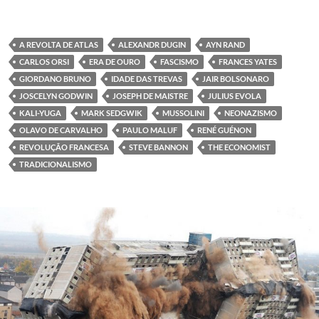
A REVOLTA DE ATLAS
ALEXANDR DUGIN
AYN RAND
CARLOS ORSI
ERA DE OURO
FASCISMO
FRANCES YATES
GIORDANO BRUNO
IDADE DAS TREVAS
JAIR BOLSONARO
JOSCELYN GODWIN
JOSEPH DE MAISTRE
JULIUS EVOLA
KALI-YUGA
MARK SEDGWIK
MUSSOLINI
NEONAZISMO
OLAVO DE CARVALHO
PAULO MALUF
RENÉ GUÉNON
REVOLUÇÃO FRANCESA
STEVE BANNON
THE ECONOMIST
TRADICIONALISMO