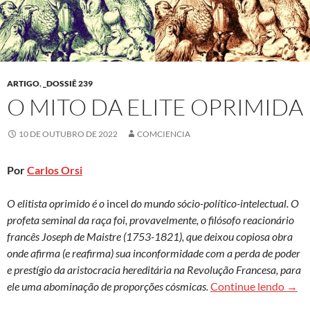
ARTIGO
,
_DOSSIÊ 239
O MITO DA ELITE OPRIMIDA
10 DE OUTUBRO DE 2022
COMCIENCIA
Por
Carlos Orsi
O elitista oprimido é o
incel
do mundo sócio-político-intelectual. O
profeta seminal da raça foi, provavelmente, o filósofo reacionário
francês Joseph de Maistre (1753-1821), que deixou copiosa obra
onde afirma (e reafirma) sua inconformidade com a perda de poder
e prestígio da aristocracia hereditária na Revolução Francesa, para
O mit
ele uma abominação de proporções cósmicas.
Continue lendo
→