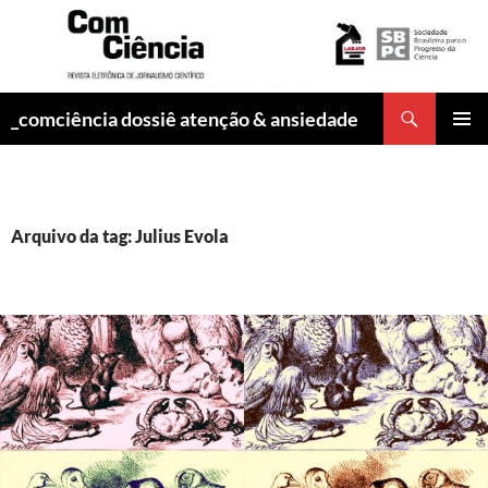
Pesquisar
_comciência dossiê atenção & ansiedade
PULAR
MENU
PARA
PRINCI
O
CONTEÚDO
Arquivo da tag: Julius Evola