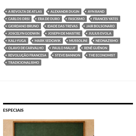
A REVOLTA DE ATLAS
ALEXANDR DUGIN
AYN RAND
CARLOS ORSI
ERA DE OURO
FASCISMO
FRANCES YATES
GIORDANO BRUNO
IDADE DAS TREVAS
JAIR BOLSONARO
JOSCELYN GODWIN
JOSEPH DE MAISTRE
JULIUS EVOLA
KALI-YUGA
MARK SEDGWIK
MUSSOLINI
NEONAZISMO
OLAVO DE CARVALHO
PAULO MALUF
RENÉ GUÉNON
REVOLUÇÃO FRANCESA
STEVE BANNON
THE ECONOMIST
TRADICIONALISMO
ESPECIAIS