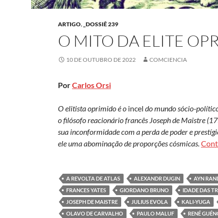
ARTIGO
,
_DOSSIÊ 239
O MITO DA ELITE OP
10 DE OUTUBRO DE 2022
COMCIENCIA
Por
Carlos Orsi
O elitista oprimido é o
incel
do mundo sócio-político
o filósofo reacionário francês Joseph de Maistre (1
sua inconformidade com a perda de poder e prestígi
ele uma abominação de proporções cósmicas.
Cont
A REVOLTA DE ATLAS
ALEXANDR DUGIN
AYN RAN
FRANCES YATES
GIORDANO BRUNO
IDADE DAS T
JOSEPH DE MAISTRE
JULIUS EVOLA
KALI-YUGA
OLAVO DE CARVALHO
PAULO MALUF
RENÉ GUÉ