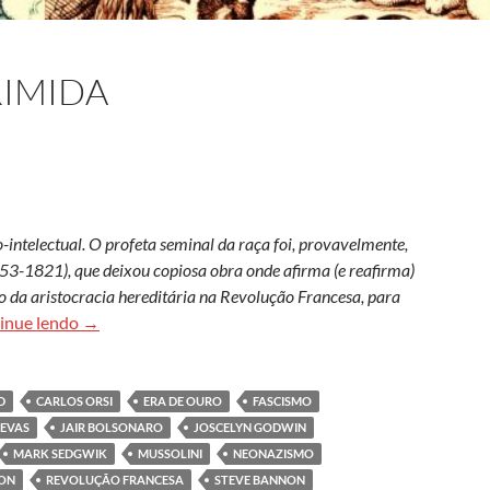
RIMIDA
-intelectual. O profeta seminal da raça foi, provavelmente,
753-1821), que deixou copiosa obra onde afirma (e reafirma)
o da aristocracia hereditária na Revolução Francesa, para
O mito da elite oprimida
inue lendo
→
D
CARLOS ORSI
ERA DE OURO
FASCISMO
REVAS
JAIR BOLSONARO
JOSCELYN GODWIN
MARK SEDGWIK
MUSSOLINI
NEONAZISMO
NON
REVOLUÇÃO FRANCESA
STEVE BANNON