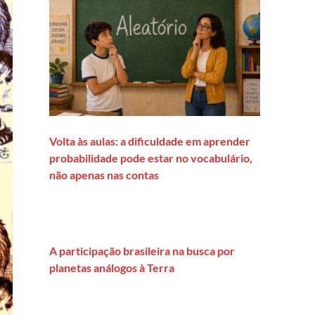
Volta às aulas: a dificuldade em aprender
probabilidade pode estar no vocabulário,
não apenas nas contas
A participação brasileira na busca por
planetas análogos à Terra