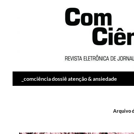
Pesquisar
_comciência dossiê atenção & ansiedade
Arquivo 