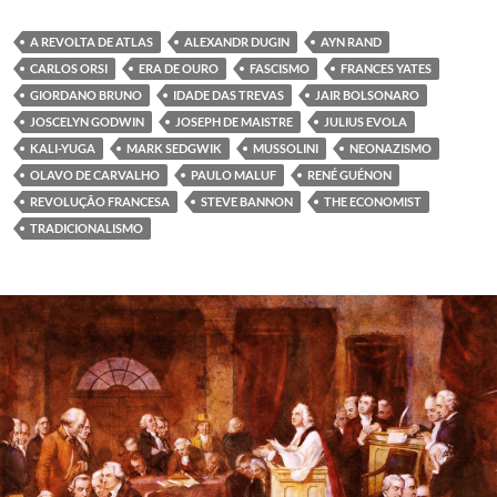
A REVOLTA DE ATLAS
ALEXANDR DUGIN
AYN RAND
CARLOS ORSI
ERA DE OURO
FASCISMO
FRANCES YATES
GIORDANO BRUNO
IDADE DAS TREVAS
JAIR BOLSONARO
JOSCELYN GODWIN
JOSEPH DE MAISTRE
JULIUS EVOLA
KALI-YUGA
MARK SEDGWIK
MUSSOLINI
NEONAZISMO
OLAVO DE CARVALHO
PAULO MALUF
RENÉ GUÉNON
REVOLUÇÃO FRANCESA
STEVE BANNON
THE ECONOMIST
TRADICIONALISMO