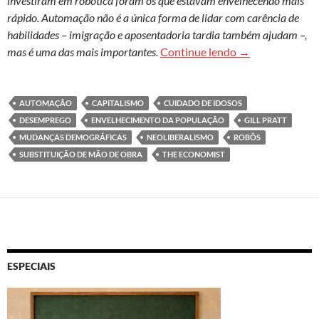
investiram em robótica foram os que estavam envelhecendo mais
rápido. Automação não é a única forma de lidar com carência de
habilidades – imigração e aposentadoria tardia também ajudam –,
Automação é des
mas é uma das mais importantes.
Continue lendo
→
AUTOMAÇÃO
CAPITALISMO
CUIDADO DE IDOSOS
DESEMPREGO
ENVELHECIMENTO DA POPULAÇÃO
GILL PRATT
MUDANÇAS DEMOGRÁFICAS
NEOLIBERALISMO
ROBÔS
SUBSTITUIÇÃO DE MÃO DE OBRA
THE ECONOMIST
ESPECIAIS