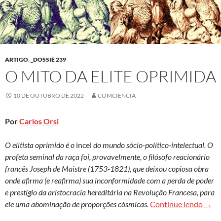
ARTIGO
,
_DOSSIÊ 239
O MITO DA ELITE OPRIMIDA
10 DE OUTUBRO DE 2022
COMCIENCIA
Por
Carlos Orsi
O elitista oprimido é o
incel
do mundo sócio-político-intelectual. O
profeta seminal da raça foi, provavelmente, o filósofo reacionário
francês Joseph de Maistre (1753-1821), que deixou copiosa obra
onde afirma (e reafirma) sua inconformidade com a perda de poder
e prestígio da aristocracia hereditária na Revolução Francesa, para
O mit
ele uma abominação de proporções cósmicas.
Continue lendo
→