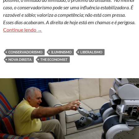
caso, o conservadorismo pode ser uma influência estabilizadora. É
razoável e sábio; valoriza a competência; não está com pressa.
Esses dias acabaram. A direita de hoje está em chamas e é perigosa.
A crise global do conservadorismo
Continue lendo
→
CONSERVADORISMO
ILUMINISMO
LIBERALISMO
NOVA DIREITA
THE ECONOMIST