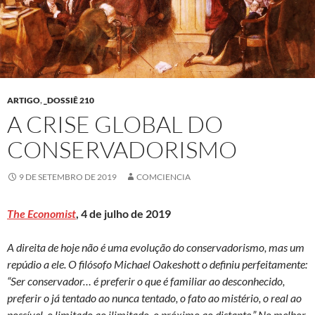
ARTIGO
,
_DOSSIÊ 210
A CRISE GLOBAL DO
CONSERVADORISMO
9 DE SETEMBRO DE 2019
COMCIENCIA
The Economist
, 4 de julho de 2019
A direita de hoje não é uma evolução do conservadorismo, mas um
repúdio a ele. O filósofo Michael Oakeshott o definiu perfeitamente:
“Ser conservador… é preferir o que é familiar ao desconhecido,
preferir o já tentado ao nunca tentado, o fato ao mistério, o real ao
possível, o limitado ao ilimitado, o próximo ao distante.” No melhor