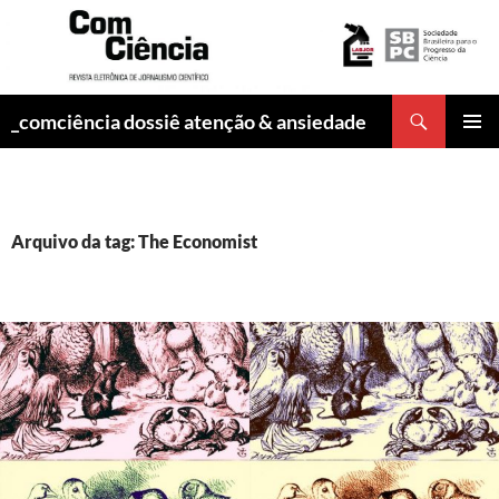
Pesquisar
_comciência dossiê atenção & ansiedade
PULAR
MENU
PARA
PRINCI
O
CONTEÚDO
Arquivo da tag: The Economist